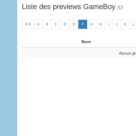
Liste des previews GameBoy
(0)
0-9
A
B
C
D
E
F
G
H
I
J
K
L
Nom
Aucun je