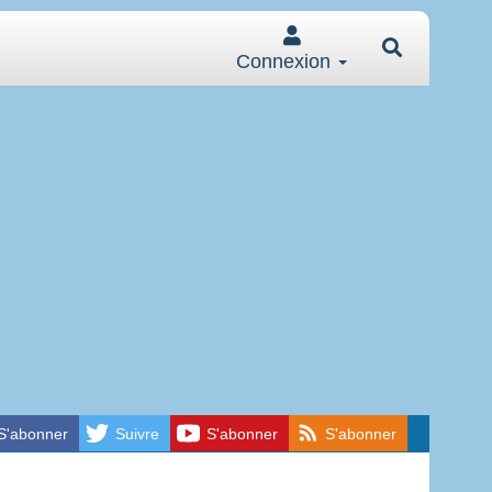
Connexion
S'abonner
Suivre
S'abonner
S'abonner