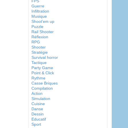
FPS
Guerre
Infiltration
Musique
Shoot'em up
Puzzle
Rail Shooter
Réflexion
RPG
Shooter
Stratégie
Survival horror
Tactique
Party Game
Point & Click
Rythme
Casse Briques
Compilation
Action
Simulation
Cuisine
Danse
Dessin
Educatif
Sport