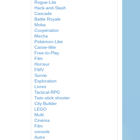
Rogue-Lite
Hack-and-Slash
Cascade
Battle Royale
Moba
Coopération
Mecha
Pokémon-Like
Casse-tête
Free-to-Play
Film
Horreur
FMV
Survie
Exploration
Livres
Tactical-RPG
Twin-stick shooter
City Builder
LEGO
Multi
Cinéma
Film
console
Autre