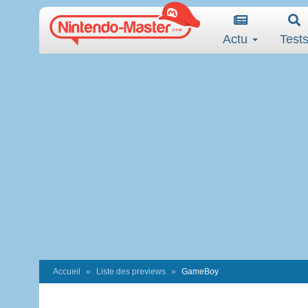
Actu
Test
Accueil
Liste des previews
GameBoy