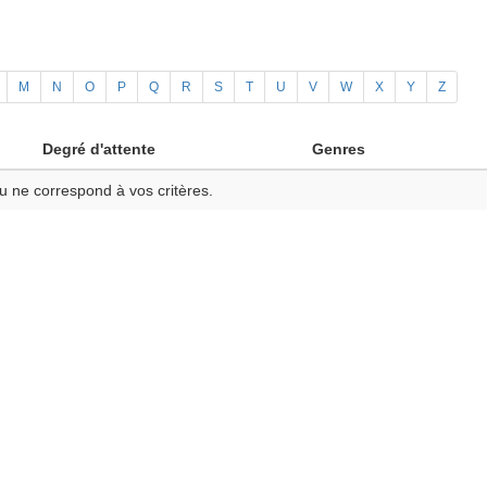
M
N
O
P
Q
R
S
T
U
V
W
X
Y
Z
Degré d'attente
Genres
u ne correspond à vos critères.