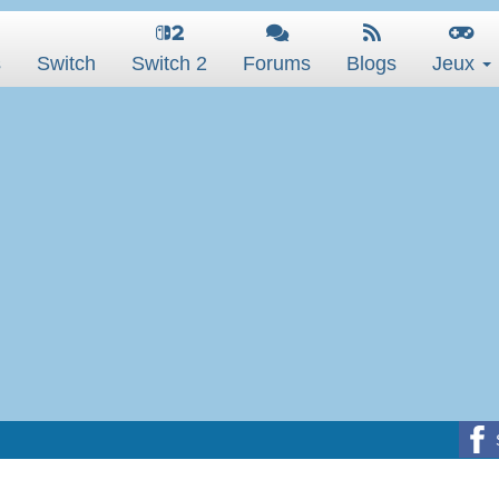
s
Switch
Switch 2
Forums
Blogs
Jeux