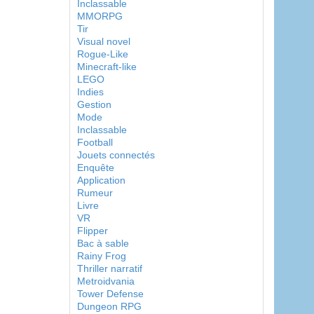
Inclassable
MMORPG
Tir
Visual novel
Rogue-Like
Minecraft-like
LEGO
Indies
Gestion
Mode
Inclassable
Football
Jouets connectés
Enquête
Application
Rumeur
Livre
VR
Flipper
Bac à sable
Rainy Frog
Thriller narratif
Metroidvania
Tower Defense
Dungeon RPG