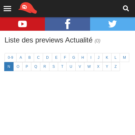
Liste des previews Actualité
(0)
0-9
A
B
C
D
E
F
G
H
I
J
K
L
M
N
O
P
Q
R
S
T
U
V
W
X
Y
Z