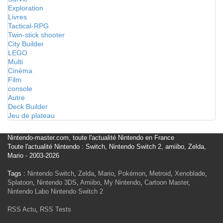
Exploration
Livres
Tactical-RPG
Twin-stick shooter
City Builder
LEGO
Multi
Cinéma
Film
console
Autre
Deck Builder
Jeu de plateau
Nintendo-master.com, toute l'actualité Nintendo en France
Toute l'actualité Nintendo : Switch, Nintendo Switch 2, amiibo, Zelda,
Mario - 2003-2026
Tags :
Nintendo Switch
,
Zelda
,
Mario
,
Pokémon
,
Metroid
,
Xenoblade
,
Splatoon
,
Nintendo 3DS
,
Amiibo
,
My Nintendo
,
Cartoon Master
,
Nintendo Labo
Nintendo Switch 2
RSS Actu
,
RSS Tests