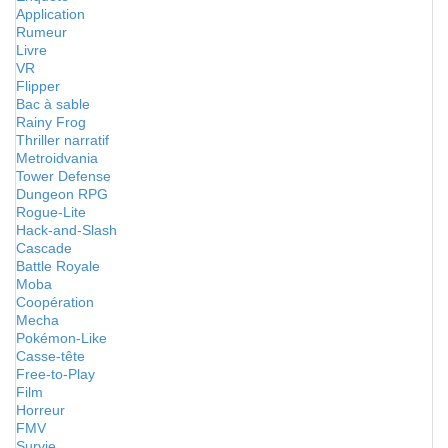
Application
Rumeur
Livre
VR
Flipper
Bac à sable
Rainy Frog
Thriller narratif
Metroidvania
Tower Defense
Dungeon RPG
Rogue-Lite
Hack-and-Slash
Cascade
Battle Royale
Moba
Coopération
Mecha
Pokémon-Like
Casse-tête
Free-to-Play
Film
Horreur
FMV
Survie