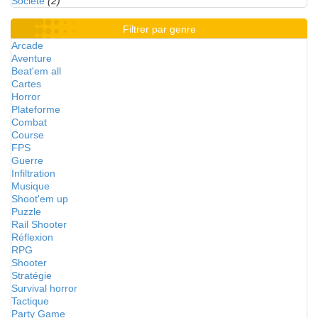
Société
(2)
Filtrer par genre
Arcade
Aventure
Beat'em all
Cartes
Horror
Plateforme
Combat
Course
FPS
Guerre
Infiltration
Musique
Shoot'em up
Puzzle
Rail Shooter
Réflexion
RPG
Shooter
Stratégie
Survival horror
Tactique
Party Game