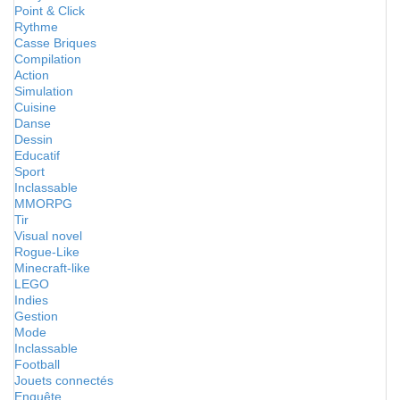
Point & Click
Rythme
Casse Briques
Compilation
Action
Simulation
Cuisine
Danse
Dessin
Educatif
Sport
Inclassable
MMORPG
Tir
Visual novel
Rogue-Like
Minecraft-like
LEGO
Indies
Gestion
Mode
Inclassable
Football
Jouets connectés
Enquête