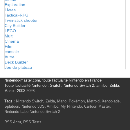
Exploration
Livres
Tactical-RPG
Twin-stick shooter
City Builder
LEGO
Multi
Cinéma
Film
console
Autre
Deck Builder
Jeu de plateau
Nintendo-master.com, toute l'actualité Nintendo en France
Toute l'actualité Nintendo : Switch, Nintendo Switch 2, amiibo, Zelda,
Mario - 2003-2026
Tags :
Nintendo Switch
,
Zelda
,
Mario
,
Pokémon
,
Metroid
,
Xenoblade
,
Splatoon
,
Nintendo 3DS
,
Amiibo
,
My Nintendo
,
Cartoon Master
,
Nintendo Labo
Nintendo Switch 2
RSS Actu
,
RSS Tests