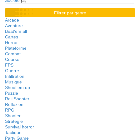
Société
(2)
Filtrer par genre
Arcade
Aventure
Beat'em all
Cartes
Horror
Plateforme
Combat
Course
FPS
Guerre
Infiltration
Musique
Shoot'em up
Puzzle
Rail Shooter
Réflexion
RPG
Shooter
Stratégie
Survival horror
Tactique
Party Game