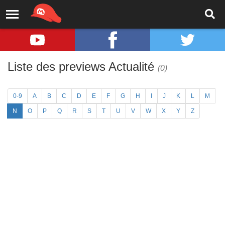
Liste des previews Actualité
(0)
0-9
A
B
C
D
E
F
G
H
I
J
K
L
M
N
O
P
Q
R
S
T
U
V
W
X
Y
Z