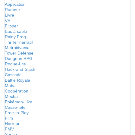
Application
Rumeur
Livre
VR
Flipper
Bac à sable
Rainy Frog
Thriller narratif
Metroidvania
Tower Defense
Dungeon RPG
Rogue-Lite
Hack-and-Slash
Cascade
Battle Royale
Moba
Coopération
Mecha
Pokémon-Like
Casse-tête
Free-to-Play
Film
Horreur
FMV
Survie