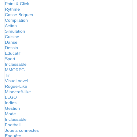
Point & Click
Rythme
Casse Briques
Compilation
Action
Simulation
Cuisine
Danse
Dessin
Educatif
Sport
Inclassable
MMORPG
Tir
Visual novel
Rogue-Like
Minecraft-like
LEGO
Indies
Gestion
Mode
Inclassable
Football
Jouets connectés
Enquête