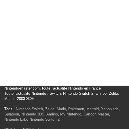
Nintendo-master.com, toute l'actualité Nintendo en France
Toute l'actualité Nintendo : Switch, Nintendo Switch 2, amiibo, Zelda,
Mario - 2003-2026
Tags :
Nintendo Switch
,
Zelda
,
Mario
,
Pokémon
,
Metroid
,
Xenoblade
,
Splatoon
,
Nintendo 3DS
,
Amiibo
,
My Nintendo
,
Cartoon Master
,
Nintendo Labo
Nintendo Switch 2