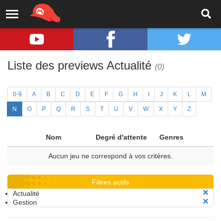
Liste des previews Actualité
(0)
0-9
A
B
C
D
E
F
G
H
I
J
K
L
M
N
O
P
Q
R
S
T
U
V
W
X
Y
Z
Nom
Degré d'attente
Genres
Aucun jeu ne correspond à vos critères.
Filtres actifs
Actualité
Gestion