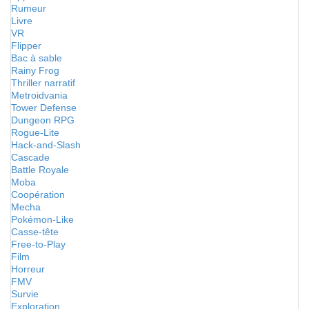
Rumeur
Livre
VR
Flipper
Bac à sable
Rainy Frog
Thriller narratif
Metroidvania
Tower Defense
Dungeon RPG
Rogue-Lite
Hack-and-Slash
Cascade
Battle Royale
Moba
Coopération
Mecha
Pokémon-Like
Casse-tête
Free-to-Play
Film
Horreur
FMV
Survie
Exploration