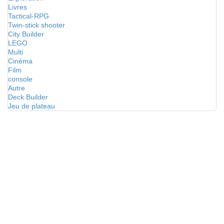
Livres
Tactical-RPG
Twin-stick shooter
City Builder
LEGO
Multi
Cinéma
Film
console
Autre
Deck Builder
Jeu de plateau