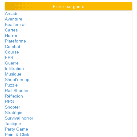
Filtrer par genre
Arcade
Aventure
Beat'em all
Cartes
Horror
Plateforme
Combat
Course
FPS
Guerre
Infiltration
Musique
Shoot'em up
Puzzle
Rail Shooter
Réflexion
RPG
Shooter
Stratégie
Survival horror
Tactique
Party Game
Point & Click