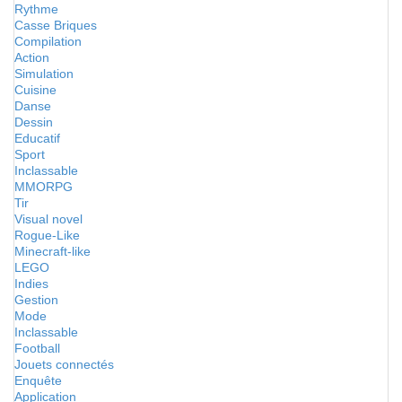
Rythme
Casse Briques
Compilation
Action
Simulation
Cuisine
Danse
Dessin
Educatif
Sport
Inclassable
MMORPG
Tir
Visual novel
Rogue-Like
Minecraft-like
LEGO
Indies
Gestion
Mode
Inclassable
Football
Jouets connectés
Enquête
Application