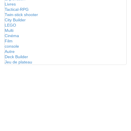
Livres
Tactical-RPG
Twin-stick shooter
City Builder
LEGO
Multi
Cinéma
Film
console
Autre
Deck Builder
Jeu de plateau