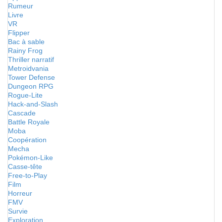
Rumeur
Livre
VR
Flipper
Bac à sable
Rainy Frog
Thriller narratif
Metroidvania
Tower Defense
Dungeon RPG
Rogue-Lite
Hack-and-Slash
Cascade
Battle Royale
Moba
Coopération
Mecha
Pokémon-Like
Casse-tête
Free-to-Play
Film
Horreur
FMV
Survie
Exploration