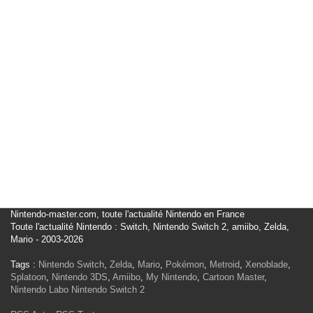
Nintendo-master.com, toute l'actualité Nintendo en France
Toute l'actualité Nintendo : Switch, Nintendo Switch 2, amiibo, Zelda,
Mario - 2003-2026
Tags :
Nintendo Switch
,
Zelda
,
Mario
,
Pokémon
,
Metroid
,
Xenoblade
,
Splatoon
,
Nintendo 3DS
,
Amiibo
,
My Nintendo
,
Cartoon Master
,
Nintendo Labo
Nintendo Switch 2