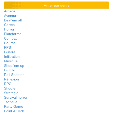
Filtrer par genre
Arcade
Aventure
Beat'em all
Cartes
Horror
Plateforme
Combat
Course
FPS
Guerre
Infiltration
Musique
Shoot'em up
Puzzle
Rail Shooter
Réflexion
RPG
Shooter
Stratégie
Survival horror
Tactique
Party Game
Point & Click