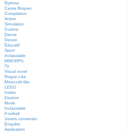
Rythme
Casse Briques
Compilation
Action
Simulation
Cuisine
Danse
Dessin
Educatif
Sport
Inclassable
MMORPG
Tir
Visual novel
Rogue-Like
Minecraft-like
LEGO
Indies
Gestion
Mode
Inclassable
Football
Jouets connectés
Enquête
Application