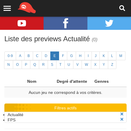
Liste des previews Actualité
(0)
0-9
A
B
C
D
E
F
G
H
I
J
K
L
M
N
O
P
Q
R
S
T
U
V
W
X
Y
Z
Nom
Degré d'attente
Genres
Aucun jeu ne correspond à vos critères.
Filtres actifs
Actualité
FPS