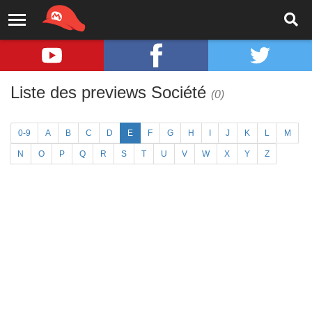
Liste des previews Société
(0)
0-9
A
B
C
D
E
F
G
H
I
J
K
L
M
N
O
P
Q
R
S
T
U
V
W
X
Y
Z