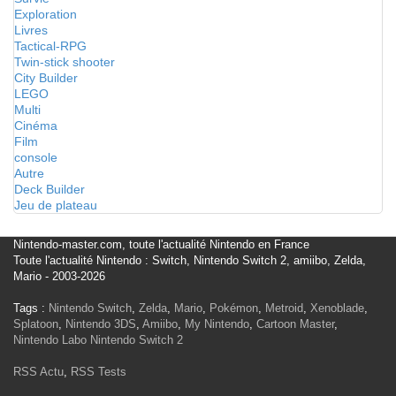
Exploration
Livres
Tactical-RPG
Twin-stick shooter
City Builder
LEGO
Multi
Cinéma
Film
console
Autre
Deck Builder
Jeu de plateau
Nintendo-master.com, toute l'actualité Nintendo en France
Toute l'actualité Nintendo : Switch, Nintendo Switch 2, amiibo, Zelda,
Mario - 2003-2026
Tags :
Nintendo Switch
,
Zelda
,
Mario
,
Pokémon
,
Metroid
,
Xenoblade
,
Splatoon
,
Nintendo 3DS
,
Amiibo
,
My Nintendo
,
Cartoon Master
,
Nintendo Labo
Nintendo Switch 2
RSS Actu
,
RSS Tests