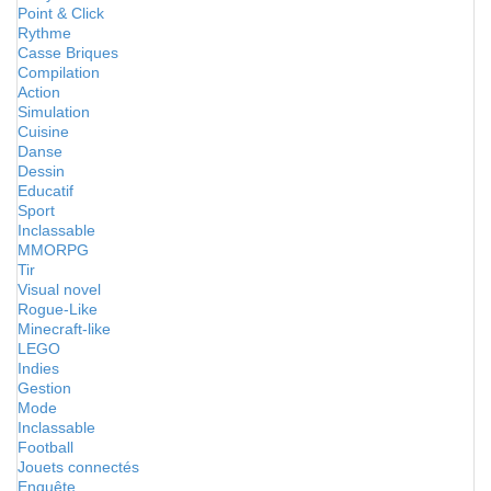
Point & Click
Rythme
Casse Briques
Compilation
Action
Simulation
Cuisine
Danse
Dessin
Educatif
Sport
Inclassable
MMORPG
Tir
Visual novel
Rogue-Like
Minecraft-like
LEGO
Indies
Gestion
Mode
Inclassable
Football
Jouets connectés
Enquête