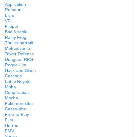
Application
Rumeur
Livre
VR
Flipper
Bac à sable
Rainy Frog
Thriller narratif
Metroidvania
Tower Defense
Dungeon RPG
Rogue-Lite
Hack-and-Slash
Cascade
Battle Royale
Moba
Coopération
Mecha
Pokémon-Like
Casse-tête
Free-to-Play
Film
Horreur
FMV
Survie