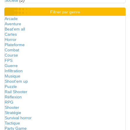
Société
(2)
Filtrer par genre
Arcade
Aventure
Beat'em all
Cartes
Horror
Plateforme
Combat
Course
FPS
Guerre
Infiltration
Musique
Shoot'em up
Puzzle
Rail Shooter
Réflexion
RPG
Shooter
Stratégie
Survival horror
Tactique
Party Game