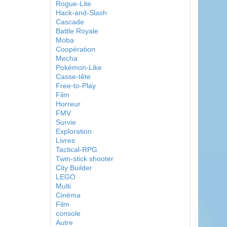
Rogue-Lite
Hack-and-Slash
Cascade
Battle Royale
Moba
Coopération
Mecha
Pokémon-Like
Casse-tête
Free-to-Play
Film
Horreur
FMV
Survie
Exploration
Livres
Tactical-RPG
Twin-stick shooter
City Builder
LEGO
Multi
Cinéma
Film
console
Autre