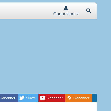
Connexion
S'abonner
Suivre
S'abonner
S'abonner