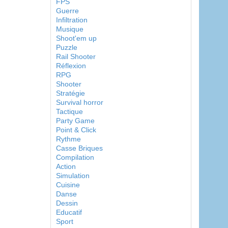
FPS
Guerre
Infiltration
Musique
Shoot'em up
Puzzle
Rail Shooter
Réflexion
RPG
Shooter
Stratégie
Survival horror
Tactique
Party Game
Point & Click
Rythme
Casse Briques
Compilation
Action
Simulation
Cuisine
Danse
Dessin
Educatif
Sport