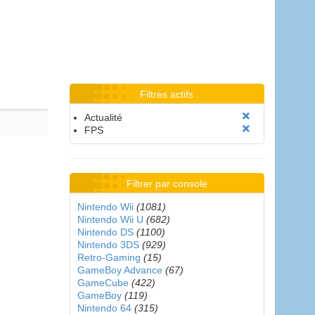
Filtres actifs
Actualité
FPS
Filtrer par console
Nintendo Wii
(1081)
Nintendo Wii U
(682)
Nintendo DS
(1100)
Nintendo 3DS
(929)
Retro-Gaming
(15)
GameBoy Advance
(67)
GameCube
(422)
GameBoy
(119)
Nintendo 64
(315)