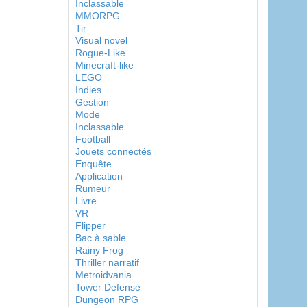
Inclassable
MMORPG
Tir
Visual novel
Rogue-Like
Minecraft-like
LEGO
Indies
Gestion
Mode
Inclassable
Football
Jouets connectés
Enquête
Application
Rumeur
Livre
VR
Flipper
Bac à sable
Rainy Frog
Thriller narratif
Metroidvania
Tower Defense
Dungeon RPG