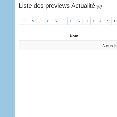
Liste des previews Actualité
(0)
0-9
A
B
C
D
E
F
G
H
I
J
K
L
Nom
Aucun je