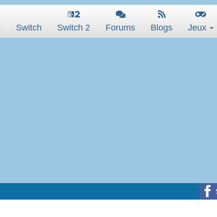
s
Switch
Switch 2
Forums
Blogs
Jeux