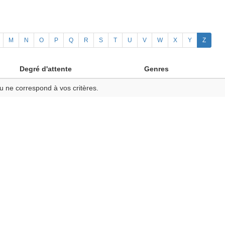
M
N
O
P
Q
R
S
T
U
V
W
X
Y
Z
Degré d'attente
Genres
u ne correspond à vos critères.