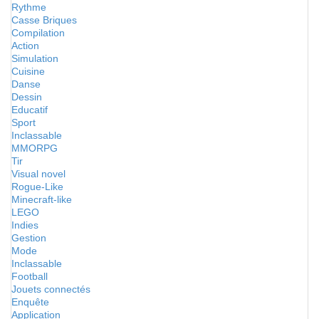
Rythme
Casse Briques
Compilation
Action
Simulation
Cuisine
Danse
Dessin
Educatif
Sport
Inclassable
MMORPG
Tir
Visual novel
Rogue-Like
Minecraft-like
LEGO
Indies
Gestion
Mode
Inclassable
Football
Jouets connectés
Enquête
Application