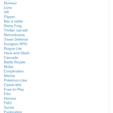
Rumeur
Livre
VR
Flipper
Bac à sable
Rainy Frog
Thriller narratif
Metroidvania
Tower Defense
Dungeon RPG
Rogue-Lite
Hack-and-Slash
Cascade
Battle Royale
Moba
Coopération
Mecha
Pokémon-Like
Casse-tête
Free-to-Play
Film
Horreur
FMV
Survie
Exploration