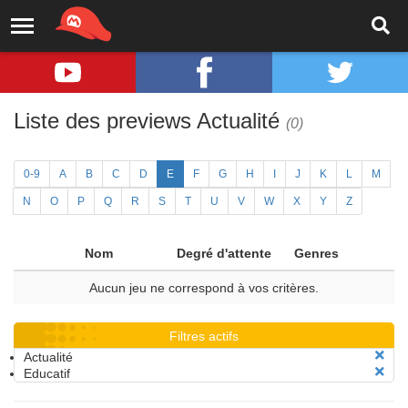
Liste des previews Actualité
(0)
0-9
A
B
C
D
E
F
G
H
I
J
K
L
M
N
O
P
Q
R
S
T
U
V
W
X
Y
Z
Nom
Degré d'attente
Genres
Aucun jeu ne correspond à vos critères.
Filtres actifs
Actualité
Educatif