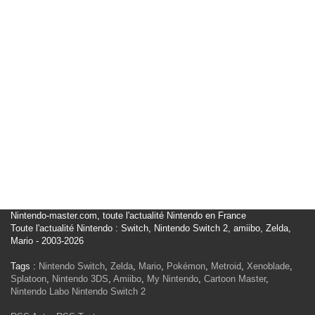
Nintendo-master.com, toute l'actualité Nintendo en France
Toute l'actualité Nintendo : Switch, Nintendo Switch 2, amiibo, Zelda,
Mario - 2003-2026
Tags :
Nintendo Switch
,
Zelda
,
Mario
,
Pokémon
,
Metroid
,
Xenoblade
,
Splatoon
,
Nintendo 3DS
,
Amiibo
,
My Nintendo
,
Cartoon Master
,
Nintendo Labo
Nintendo Switch 2