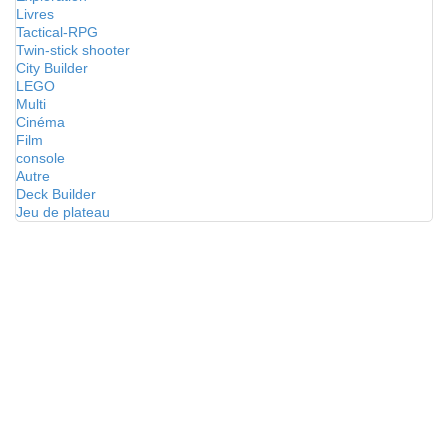
Livres
Tactical-RPG
Twin-stick shooter
City Builder
LEGO
Multi
Cinéma
Film
console
Autre
Deck Builder
Jeu de plateau