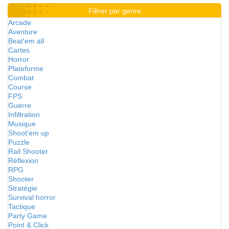
Filtrer par genre
Arcade
Aventure
Beat'em all
Cartes
Horror
Plateforme
Combat
Course
FPS
Guerre
Infiltration
Musique
Shoot'em up
Puzzle
Rail Shooter
Réflexion
RPG
Shooter
Stratégie
Survival horror
Tactique
Party Game
Point & Click