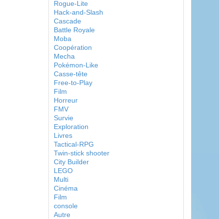
Rogue-Lite
Hack-and-Slash
Cascade
Battle Royale
Moba
Coopération
Mecha
Pokémon-Like
Casse-tête
Free-to-Play
Film
Horreur
FMV
Survie
Exploration
Livres
Tactical-RPG
Twin-stick shooter
City Builder
LEGO
Multi
Cinéma
Film
console
Autre