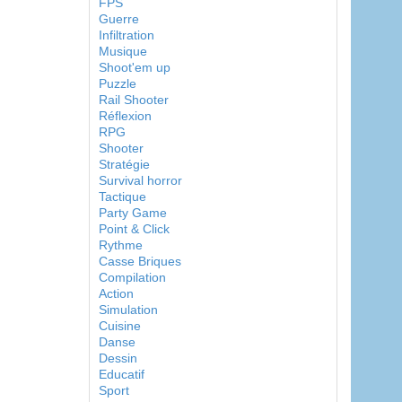
FPS
Guerre
Infiltration
Musique
Shoot'em up
Puzzle
Rail Shooter
Réflexion
RPG
Shooter
Stratégie
Survival horror
Tactique
Party Game
Point & Click
Rythme
Casse Briques
Compilation
Action
Simulation
Cuisine
Danse
Dessin
Educatif
Sport