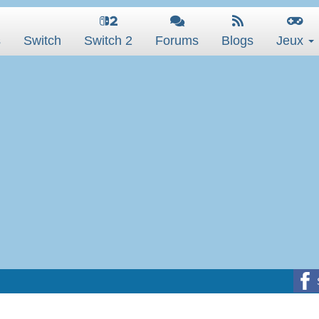
s
Switch
Switch 2
Forums
Blogs
Jeux