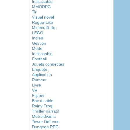
Inclassable
MMORPG
Tir
Visual novel
Rogue-Like
Minecraft-like
LEGO
Indies
Gestion
Mode
Inclassable
Football
Jouets connectés
Enquête
Application
Rumeur
Livre
VR
Flipper
Bac à sable
Rainy Frog
Thriller narratif
Metroidvania
Tower Defense
Dungeon RPG