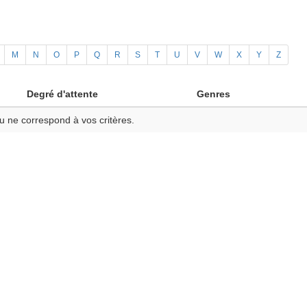
M
N
O
P
Q
R
S
T
U
V
W
X
Y
Z
Degré d'attente
Genres
u ne correspond à vos critères.