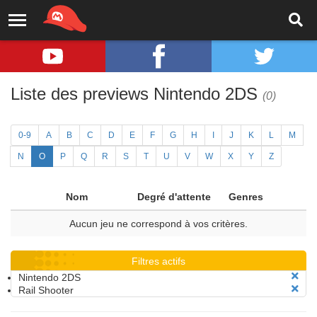
Liste des previews Nintendo 2DS
(0)
0-9
A
B
C
D
E
F
G
H
I
J
K
L
M
N
O
P
Q
R
S
T
U
V
W
X
Y
Z
Nom
Degré d'attente
Genres
Aucun jeu ne correspond à vos critères.
Filtres actifs
Nintendo 2DS
Rail Shooter