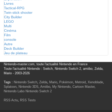
Livres
Tactical-RPG
Twin-stick shooter
City Builder
LEGO
Multi
Cinéma
Film
console
Autre
Deck Builder
Jeu de plateau
Nintendo-master.com, toute l'actualité Nintendo en France
Toute l'actualité Nintendo : Switch, Nintendo Switch 2, amiibo, Zelda,
Mario - 2003-2026
Tags :
Nintendo Switch
,
Zelda
,
Mario
,
Pokémon
,
Metroid
,
Xenoblade
,
Splatoon
,
Nintendo 3DS
,
Amiibo
,
My Nintendo
,
Cartoon Master
,
Nintendo Labo
Nintendo Switch 2
RSS Actu
,
RSS Tests