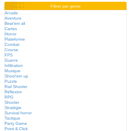
Filtrer par genre
Arcade
Aventure
Beat'em all
Cartes
Horror
Plateforme
Combat
Course
FPS
Guerre
Infiltration
Musique
Shoot'em up
Puzzle
Rail Shooter
Réflexion
RPG
Shooter
Stratégie
Survival horror
Tactique
Party Game
Point & Click