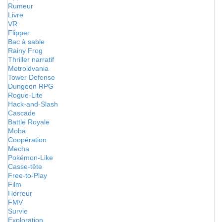
Rumeur
Livre
VR
Flipper
Bac à sable
Rainy Frog
Thriller narratif
Metroidvania
Tower Defense
Dungeon RPG
Rogue-Lite
Hack-and-Slash
Cascade
Battle Royale
Moba
Coopération
Mecha
Pokémon-Like
Casse-tête
Free-to-Play
Film
Horreur
FMV
Survie
Exploration