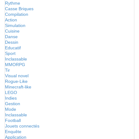
Rythme
Casse Briques
Compilation
Action
Simulation
Cuisine
Danse
Dessin
Educatif
Sport
Inclassable
MMORPG
Tir
Visual novel
Rogue-Like
Minecraft-like
LEGO
Indies
Gestion
Mode
Inclassable
Football
Jouets connectés
Enquête
Application