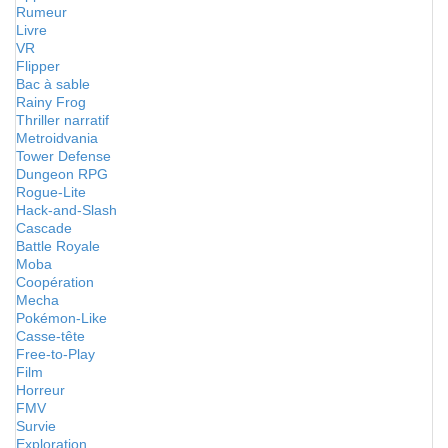
Rumeur
Livre
VR
Flipper
Bac à sable
Rainy Frog
Thriller narratif
Metroidvania
Tower Defense
Dungeon RPG
Rogue-Lite
Hack-and-Slash
Cascade
Battle Royale
Moba
Coopération
Mecha
Pokémon-Like
Casse-tête
Free-to-Play
Film
Horreur
FMV
Survie
Exploration