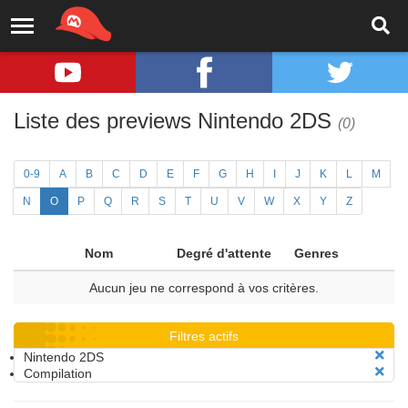
Liste des previews Nintendo 2DS
(0)
0-9
A
B
C
D
E
F
G
H
I
J
K
L
M
N
O
P
Q
R
S
T
U
V
W
X
Y
Z
Nom
Degré d'attente
Genres
Aucun jeu ne correspond à vos critères.
Filtres actifs
Nintendo 2DS
Compilation