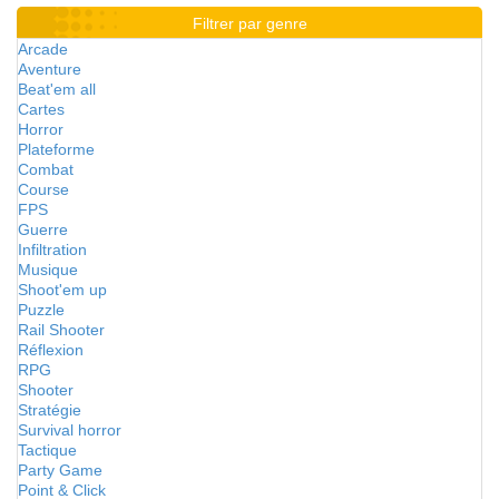
Filtrer par genre
Arcade
Aventure
Beat'em all
Cartes
Horror
Plateforme
Combat
Course
FPS
Guerre
Infiltration
Musique
Shoot'em up
Puzzle
Rail Shooter
Réflexion
RPG
Shooter
Stratégie
Survival horror
Tactique
Party Game
Point & Click