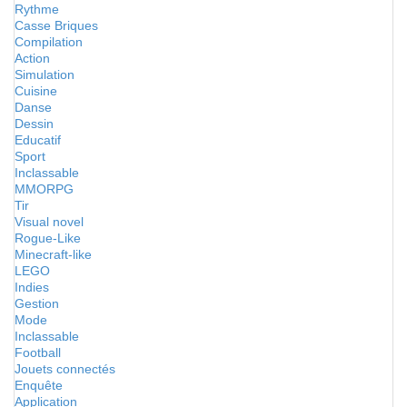
Rythme
Casse Briques
Compilation
Action
Simulation
Cuisine
Danse
Dessin
Educatif
Sport
Inclassable
MMORPG
Tir
Visual novel
Rogue-Like
Minecraft-like
LEGO
Indies
Gestion
Mode
Inclassable
Football
Jouets connectés
Enquête
Application