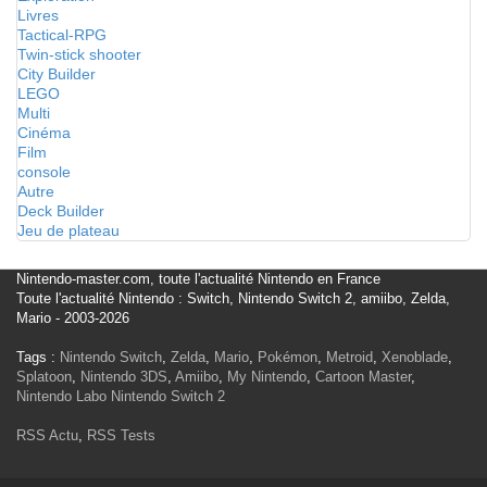
Livres
Tactical-RPG
Twin-stick shooter
City Builder
LEGO
Multi
Cinéma
Film
console
Autre
Deck Builder
Jeu de plateau
Nintendo-master.com, toute l'actualité Nintendo en France
Toute l'actualité Nintendo : Switch, Nintendo Switch 2, amiibo, Zelda,
Mario - 2003-2026
Tags :
Nintendo Switch
,
Zelda
,
Mario
,
Pokémon
,
Metroid
,
Xenoblade
,
Splatoon
,
Nintendo 3DS
,
Amiibo
,
My Nintendo
,
Cartoon Master
,
Nintendo Labo
Nintendo Switch 2
RSS Actu
,
RSS Tests