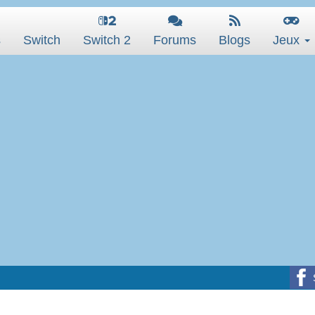
s
Switch
Switch 2
Forums
Blogs
Jeux