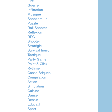
FPS
Guerre
Infiltration
Musique
Shoot'em up
Puzzle
Rail Shooter
Réflexion
RPG
Shooter
Stratégie
Survival horror
Tactique
Party Game
Point & Click
Rythme
Casse Briques
Compilation
Action
Simulation
Cuisine
Danse
Dessin
Educatif
Sport