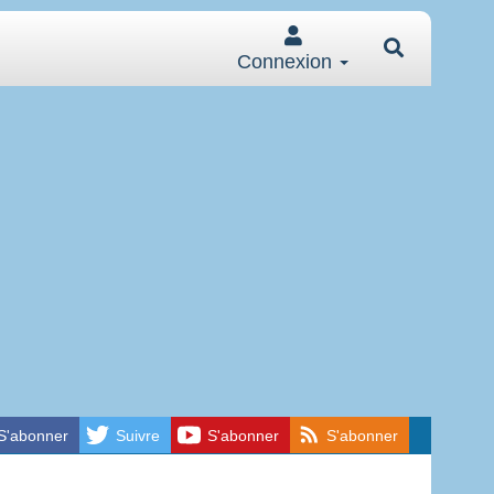
Connexion
S'abonner
Suivre
S'abonner
S'abonner