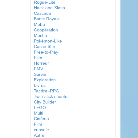
Rogue-Lite
Hack-and-Slash
Cascade
Battle Royale
Moba
Coopération
Mecha
Pokémon-Like
Casse-tête
Free-to-Play
Film
Horreur
FMV
Survie
Exploration
Livres
Tactical-RPG
Twin-stick shooter
City Builder
LEGO
Multi
Cinéma
Film
console
Autre