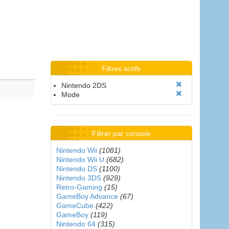
Filtres actifs
Nintendo 2DS
Mode
Filtrer par console
Nintendo Wii
(1081)
Nintendo Wii U
(682)
Nintendo DS
(1100)
Nintendo 3DS
(929)
Retro-Gaming
(15)
GameBoy Advance
(67)
GameCube
(422)
GameBoy
(119)
Nintendo 64
(315)