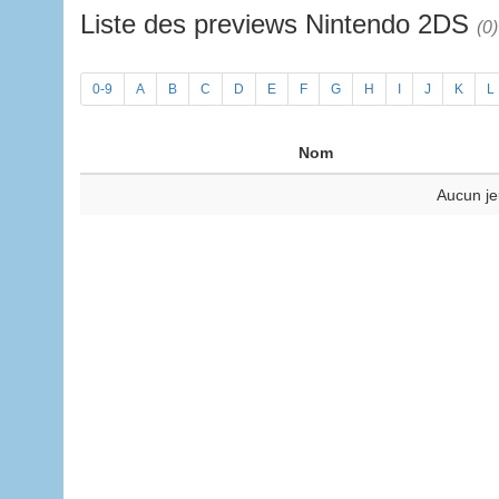
Liste des previews Nintendo 2DS
(0)
0-9
A
B
C
D
E
F
G
H
I
J
K
L
Nom
Aucun je