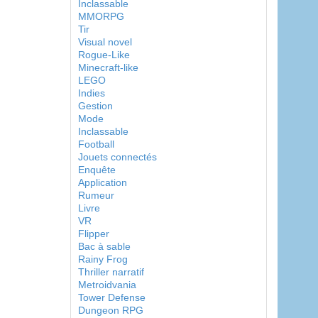
Inclassable
MMORPG
Tir
Visual novel
Rogue-Like
Minecraft-like
LEGO
Indies
Gestion
Mode
Inclassable
Football
Jouets connectés
Enquête
Application
Rumeur
Livre
VR
Flipper
Bac à sable
Rainy Frog
Thriller narratif
Metroidvania
Tower Defense
Dungeon RPG