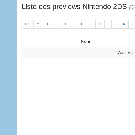
Liste des previews Nintendo 2DS
(0)
0-9
A
B
C
D
E
F
G
H
I
J
K
L
Nom
Aucun je