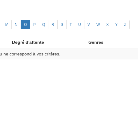
M
N
O
P
Q
R
S
T
U
V
W
X
Y
Z
Degré d'attente
Genres
u ne correspond à vos critères.