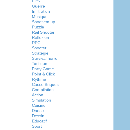
FPS
Guerre
Infiltration
Musique
Shoot'em up
Puzzle
Rail Shooter
Réflexion
RPG
Shooter
Stratégie
Survival horror
Tactique
Party Game
Point & Click
Rythme
Casse Briques
Compilation
Action
Simulation
Cuisine
Danse
Dessin
Educatif
Sport