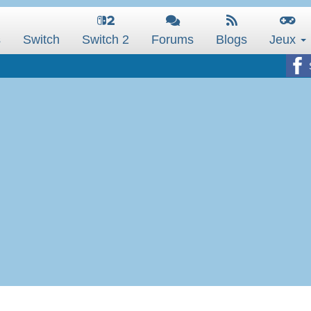
s
Switch
Switch 2
Forums
Blogs
Jeux