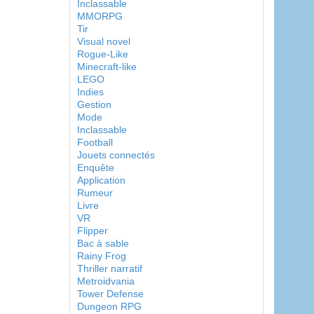
Inclassable
MMORPG
Tir
Visual novel
Rogue-Like
Minecraft-like
LEGO
Indies
Gestion
Mode
Inclassable
Football
Jouets connectés
Enquête
Application
Rumeur
Livre
VR
Flipper
Bac à sable
Rainy Frog
Thriller narratif
Metroidvania
Tower Defense
Dungeon RPG