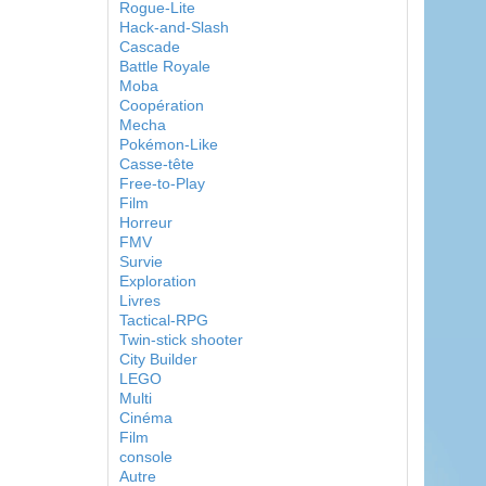
Rogue-Lite
Hack-and-Slash
Cascade
Battle Royale
Moba
Coopération
Mecha
Pokémon-Like
Casse-tête
Free-to-Play
Film
Horreur
FMV
Survie
Exploration
Livres
Tactical-RPG
Twin-stick shooter
City Builder
LEGO
Multi
Cinéma
Film
console
Autre