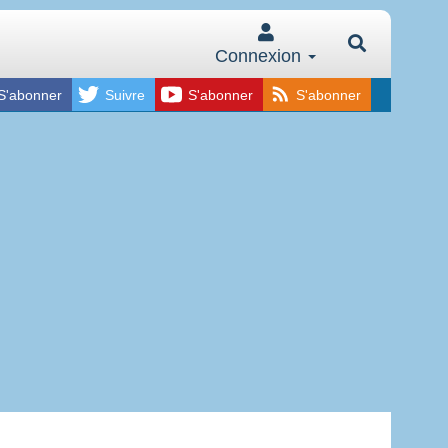
Connexion
S'abonner
Suivre
S'abonner
S'abonner