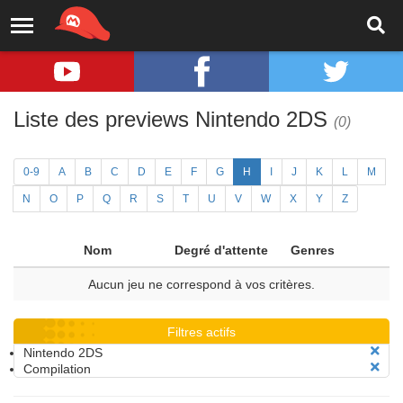
Liste des previews Nintendo 2DS
(0)
0-9
A
B
C
D
E
F
G
H
I
J
K
L
M
N
O
P
Q
R
S
T
U
V
W
X
Y
Z
Nom
Degré d'attente
Genres
Aucun jeu ne correspond à vos critères.
Filtres actifs
Nintendo 2DS
Compilation