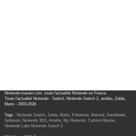
Nintendo-master.com, toute l'actualité Nintendo en France
Toute l'actualité Nintendo : Switch, Nintendo Switch 2, amiibo, Zelda,
Mario - 2003-2026
Tags :
Nintendo Switch
,
Zelda
,
Mario
,
Pokémon
,
Metroid
,
Xenoblade
,
Splatoon
,
Nintendo 3DS
,
Amiibo
,
My Nintendo
,
Cartoon Master
,
Nintendo Labo
Nintendo Switch 2