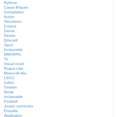
Rythme
Casse Briques
Compilation
Action
Simulation
Cuisine
Danse
Dessin
Educatif
Sport
Inclassable
MMORPG
Tir
Visual novel
Rogue-Like
Minecraft-like
LEGO
Indies
Gestion
Mode
Inclassable
Football
Jouets connectés
Enquête
Application