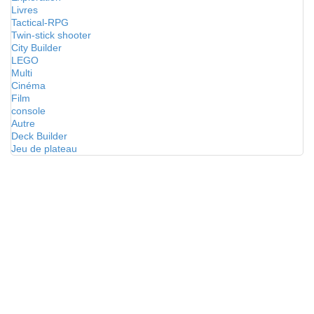
Livres
Tactical-RPG
Twin-stick shooter
City Builder
LEGO
Multi
Cinéma
Film
console
Autre
Deck Builder
Jeu de plateau