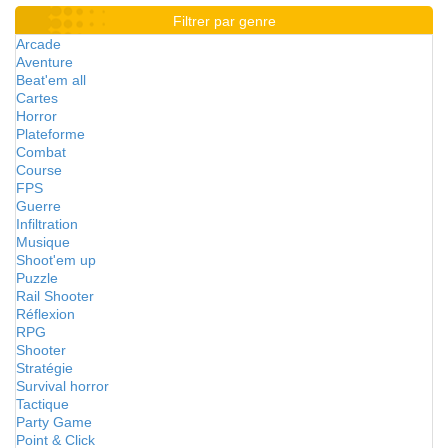
Filtrer par genre
Arcade
Aventure
Beat'em all
Cartes
Horror
Plateforme
Combat
Course
FPS
Guerre
Infiltration
Musique
Shoot'em up
Puzzle
Rail Shooter
Réflexion
RPG
Shooter
Stratégie
Survival horror
Tactique
Party Game
Point & Click