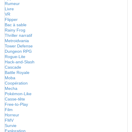
Rumeur
Livre
VR
Flipper
Bac à sable
Rainy Frog
Thriller narratif
Metroidvania
Tower Defense
Dungeon RPG
Rogue-Lite
Hack-and-Slash
Cascade
Battle Royale
Moba
Coopération
Mecha
Pokémon-Like
Casse-tête
Free-to-Play
Film
Horreur
FMV
Survie
Exploration