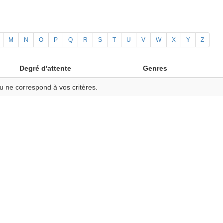
M
N
O
P
Q
R
S
T
U
V
W
X
Y
Z
Degré d'attente
Genres
u ne correspond à vos critères.