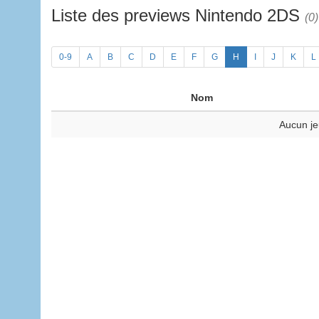
Liste des previews Nintendo 2DS
(0)
0-9
A
B
C
D
E
F
G
H
I
J
K
L
Nom
Aucun je