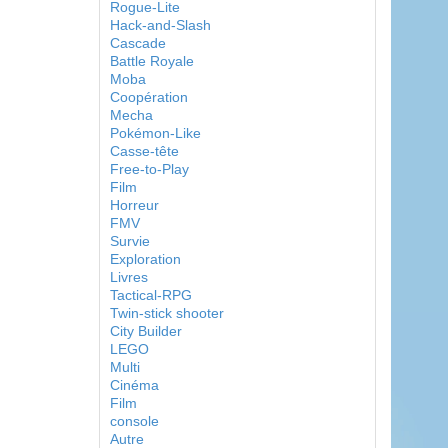
Rogue-Lite
Hack-and-Slash
Cascade
Battle Royale
Moba
Coopération
Mecha
Pokémon-Like
Casse-tête
Free-to-Play
Film
Horreur
FMV
Survie
Exploration
Livres
Tactical-RPG
Twin-stick shooter
City Builder
LEGO
Multi
Cinéma
Film
console
Autre