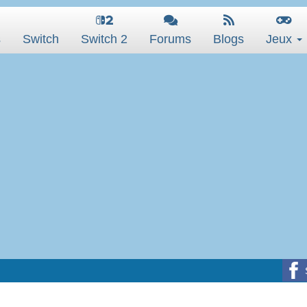
s
Switch
Switch 2
Forums
Blogs
Jeux