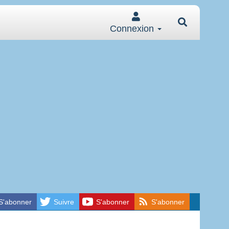
Connexion
S'abonner
Suivre
S'abonner
S'abonner