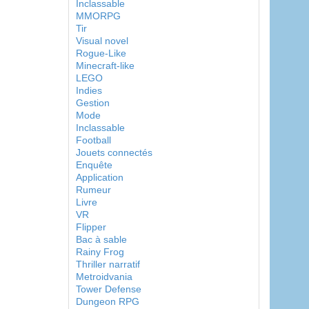
Inclassable
MMORPG
Tir
Visual novel
Rogue-Like
Minecraft-like
LEGO
Indies
Gestion
Mode
Inclassable
Football
Jouets connectés
Enquête
Application
Rumeur
Livre
VR
Flipper
Bac à sable
Rainy Frog
Thriller narratif
Metroidvania
Tower Defense
Dungeon RPG