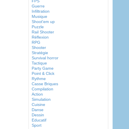
FPS
Guerre
Infiltration
Musique
Shoot'em up
Puzzle
Rail Shooter
Réflexion
RPG
Shooter
Stratégie
Survival horror
Tactique
Party Game
Point & Click
Rythme
Casse Briques
Compilation
Action
Simulation
Cuisine
Danse
Dessin
Educatif
Sport