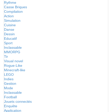
Rythme
Casse Briques
Compilation
Action
Simulation
Cuisine
Danse
Dessin
Educatif
Sport
Inclassable
MMORPG
Tir
Visual novel
Rogue-Like
Minecraft-like
LEGO
Indies
Gestion
Mode
Inclassable
Football
Jouets connectés
Enquête
Application