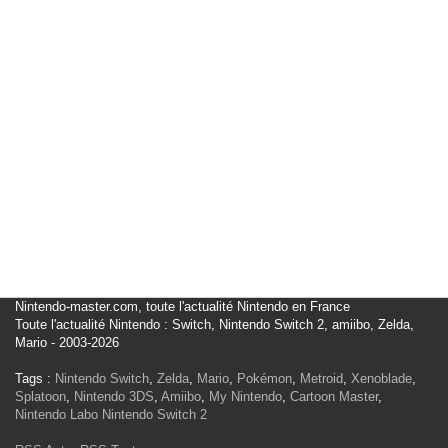
Nintendo-master.com, toute l'actualité Nintendo en France
Toute l'actualité Nintendo : Switch, Nintendo Switch 2, amiibo, Zelda,
Mario - 2003-2026
Tags :
Nintendo Switch
,
Zelda
,
Mario
,
Pokémon
,
Metroid
,
Xenoblade
,
Splatoon
,
Nintendo 3DS
,
Amiibo
,
My Nintendo
,
Cartoon Master
,
Nintendo Labo
Nintendo Switch 2