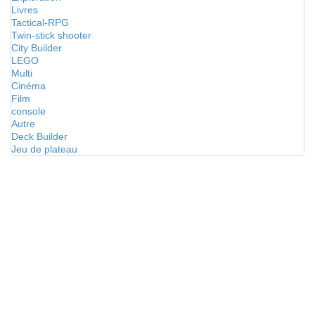
Livres
Tactical-RPG
Twin-stick shooter
City Builder
LEGO
Multi
Cinéma
Film
console
Autre
Deck Builder
Jeu de plateau