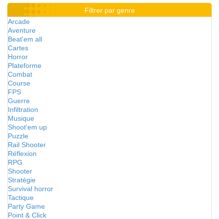
Filtrer par genre
Arcade
Aventure
Beat'em all
Cartes
Horror
Plateforme
Combat
Course
FPS
Guerre
Infiltration
Musique
Shoot'em up
Puzzle
Rail Shooter
Réflexion
RPG
Shooter
Stratégie
Survival horror
Tactique
Party Game
Point & Click