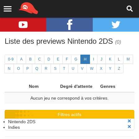
Liste des previews Nintendo 2DS
(0)
0-9
A
B
C
D
E
F
G
H
I
J
K
L
M
N
O
P
Q
R
S
T
U
V
W
X
Y
Z
Nom
Degré d'attente
Genres
Aucun jeu ne correspond à vos critères.
Filtres actifs
Nintendo 2DS
Indies