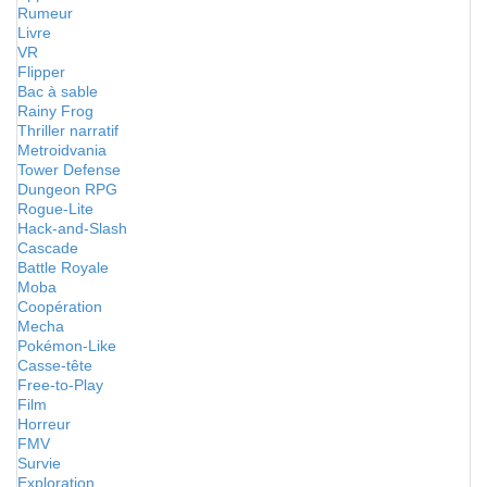
Rumeur
Livre
VR
Flipper
Bac à sable
Rainy Frog
Thriller narratif
Metroidvania
Tower Defense
Dungeon RPG
Rogue-Lite
Hack-and-Slash
Cascade
Battle Royale
Moba
Coopération
Mecha
Pokémon-Like
Casse-tête
Free-to-Play
Film
Horreur
FMV
Survie
Exploration