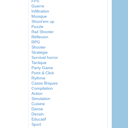
FPS
Guerre
Infiltration
Musique
Shoot'em up
Puzzle
Rail Shooter
Réflexion
RPG
Shooter
Stratégie
Survival horror
Tactique
Party Game
Point & Click
Rythme
Casse Briques
Compilation
Action
Simulation
Cuisine
Danse
Dessin
Educatif
Sport