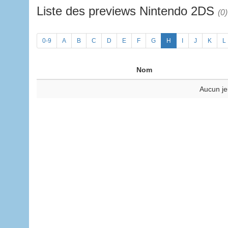
Liste des previews Nintendo 2DS
(0)
0-9
A
B
C
D
E
F
G
H
I
J
K
L
Nom
Aucun je