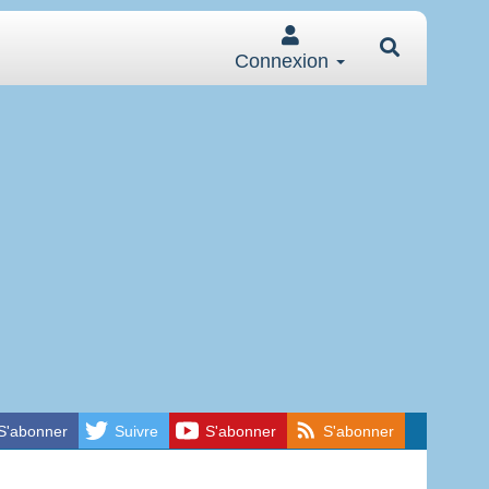
Connexion
S'abonner
Suivre
S'abonner
S'abonner