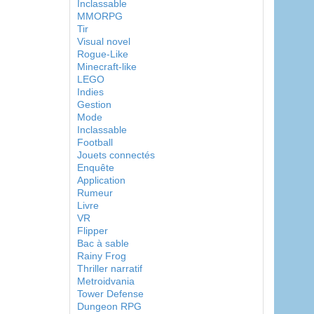
Inclassable
MMORPG
Tir
Visual novel
Rogue-Like
Minecraft-like
LEGO
Indies
Gestion
Mode
Inclassable
Football
Jouets connectés
Enquête
Application
Rumeur
Livre
VR
Flipper
Bac à sable
Rainy Frog
Thriller narratif
Metroidvania
Tower Defense
Dungeon RPG