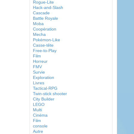
Rogue-Lite
Hack-and-Slash
Cascade
Battle Royale
Moba
Coopération
Mecha
Pokémon-Like
Casse-tête
Free-to-Play
Film
Horreur
FMV
Survie
Exploration
Livres
Tactical-RPG
Twin-stick shooter
City Builder
LEGO
Multi
Cinéma
Film
console
Autre