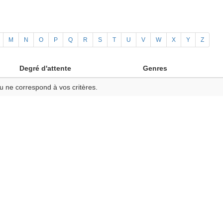
M
N
O
P
Q
R
S
T
U
V
W
X
Y
Z
Degré d'attente
Genres
u ne correspond à vos critères.