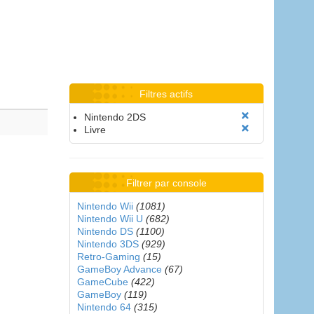
Filtres actifs
Nintendo 2DS
Livre
Filtrer par console
Nintendo Wii
(1081)
Nintendo Wii U
(682)
Nintendo DS
(1100)
Nintendo 3DS
(929)
Retro-Gaming
(15)
GameBoy Advance
(67)
GameCube
(422)
GameBoy
(119)
Nintendo 64
(315)