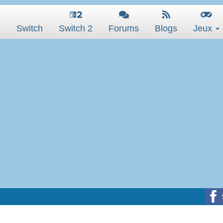
s
Switch
Switch 2
Forums
Blogs
Jeux