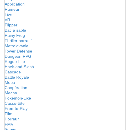
Application
Rumeur
Livre
VR
Flipper
Bac à sable
Rainy Frog
Thriller narratif
Metroidvania
Tower Defense
Dungeon RPG
Rogue-Lite
Hack-and-Slash
Cascade
Battle Royale
Moba
Coopération
Mecha
Pokémon-Like
Casse-tête
Free-to-Play
Film
Horreur
FMV
Survie