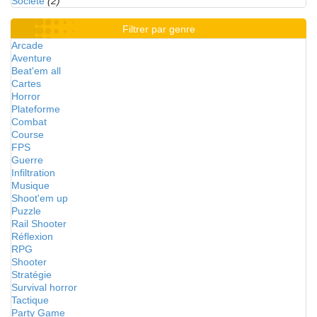
Société
(2)
Filtrer par genre
Arcade
Aventure
Beat'em all
Cartes
Horror
Plateforme
Combat
Course
FPS
Guerre
Infiltration
Musique
Shoot'em up
Puzzle
Rail Shooter
Réflexion
RPG
Shooter
Stratégie
Survival horror
Tactique
Party Game