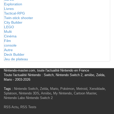
Exploration
Livres
Tactical-RPG
Twin-stick shooter
City Builder
LEGO
Multi
Cinéma
Film
console
Autre
Deck Builder
Jeu de plateau
Nintendo-master.com, toute l'actualité Nintendo en France
Toute l'actualité Nintendo : Switch, Nintendo Switch 2, amiibo, Zelda,
Mario - 2003-2026
Tags :
Nintendo Switch
,
Zelda
,
Mario
,
Pokémon
,
Metroid
,
Xenoblade
,
Splatoon
,
Nintendo 3DS
,
Amiibo
,
My Nintendo
,
Cartoon Master
,
Nintendo Labo
Nintendo Switch 2
RSS Actu
,
RSS Tests