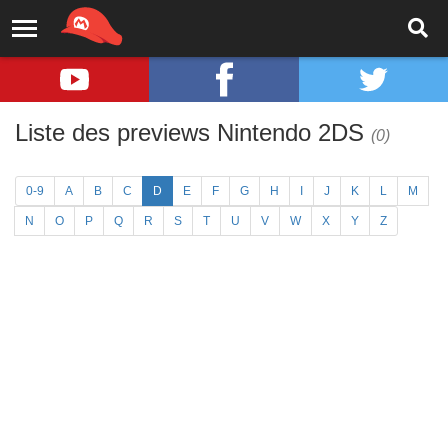
Liste des previews Nintendo 2DS
(0)
0-9
A
B
C
D
E
F
G
H
I
J
K
L
M
N
O
P
Q
R
S
T
U
V
W
X
Y
Z