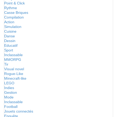
Point & Click
Rythme
Casse Briques
Compilation
Action
Simulation
Cuisine
Danse
Dessin
Educatif
Sport
Inclassable
MMORPG
Tir
Visual novel
Rogue-Like
Minecraft-like
LEGO
Indies
Gestion
Mode
Inclassable
Football
Jouets connectés
Enquête