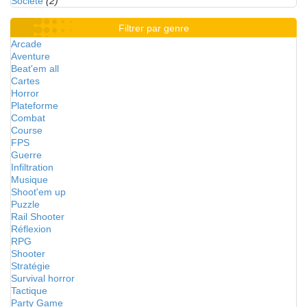
Société
(2)
Filtrer par genre
Arcade
Aventure
Beat'em all
Cartes
Horror
Plateforme
Combat
Course
FPS
Guerre
Infiltration
Musique
Shoot'em up
Puzzle
Rail Shooter
Réflexion
RPG
Shooter
Stratégie
Survival horror
Tactique
Party Game