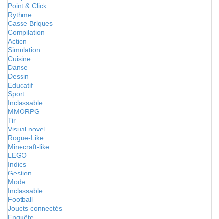
Point & Click
Rythme
Casse Briques
Compilation
Action
Simulation
Cuisine
Danse
Dessin
Educatif
Sport
Inclassable
MMORPG
Tir
Visual novel
Rogue-Like
Minecraft-like
LEGO
Indies
Gestion
Mode
Inclassable
Football
Jouets connectés
Enquête