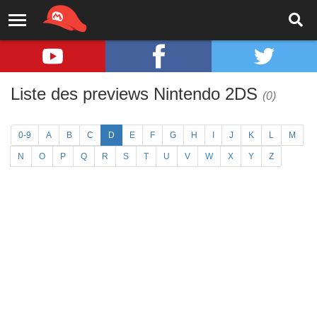
Liste des previews Nintendo 2DS
(0)
0-9
A
B
C
D
E
F
G
H
I
J
K
L
M
N
O
P
Q
R
S
T
U
V
W
X
Y
Z