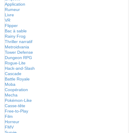
Application
Rumeur
Livre
VR
Flipper
Bac à sable
Rainy Frog
Thriller narratif
Metroidvania
Tower Defense
Dungeon RPG
Rogue-Lite
Hack-and-Slash
Cascade
Battle Royale
Moba
Coopération
Mecha
Pokémon-Like
Casse-tête
Free-to-Play
Film
Horreur
FMV
Survie