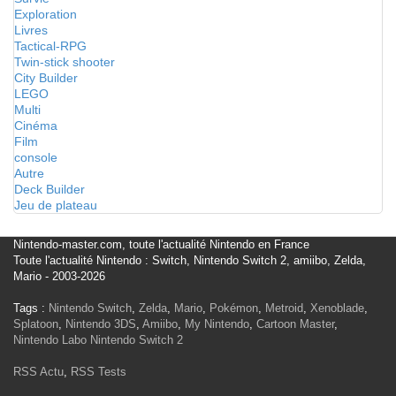
Exploration
Livres
Tactical-RPG
Twin-stick shooter
City Builder
LEGO
Multi
Cinéma
Film
console
Autre
Deck Builder
Jeu de plateau
Nintendo-master.com, toute l'actualité Nintendo en France
Toute l'actualité Nintendo : Switch, Nintendo Switch 2, amiibo, Zelda,
Mario - 2003-2026
Tags :
Nintendo Switch
,
Zelda
,
Mario
,
Pokémon
,
Metroid
,
Xenoblade
,
Splatoon
,
Nintendo 3DS
,
Amiibo
,
My Nintendo
,
Cartoon Master
,
Nintendo Labo
Nintendo Switch 2
RSS Actu
,
RSS Tests