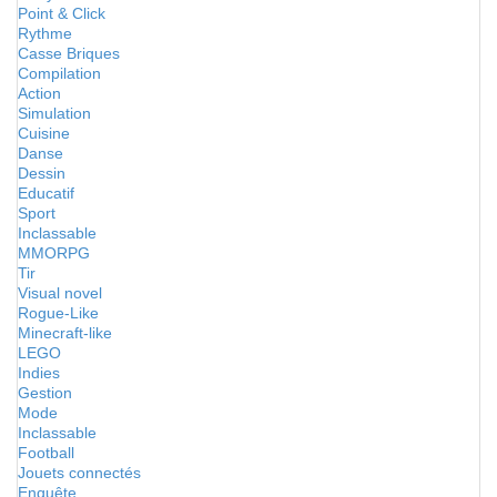
Point & Click
Rythme
Casse Briques
Compilation
Action
Simulation
Cuisine
Danse
Dessin
Educatif
Sport
Inclassable
MMORPG
Tir
Visual novel
Rogue-Like
Minecraft-like
LEGO
Indies
Gestion
Mode
Inclassable
Football
Jouets connectés
Enquête