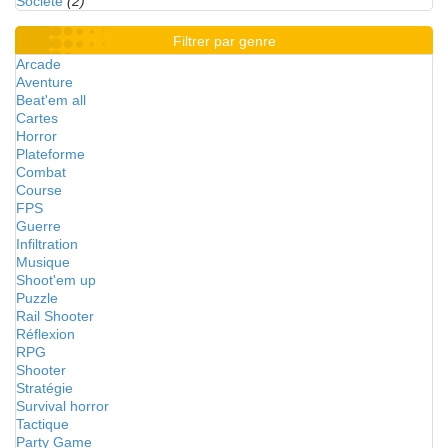
Société
(2)
Filtrer par genre
Arcade
Aventure
Beat'em all
Cartes
Horror
Plateforme
Combat
Course
FPS
Guerre
Infiltration
Musique
Shoot'em up
Puzzle
Rail Shooter
Réflexion
RPG
Shooter
Stratégie
Survival horror
Tactique
Party Game