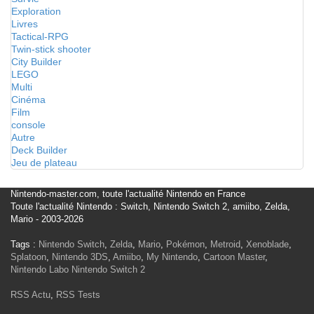
Exploration
Livres
Tactical-RPG
Twin-stick shooter
City Builder
LEGO
Multi
Cinéma
Film
console
Autre
Deck Builder
Jeu de plateau
Nintendo-master.com, toute l'actualité Nintendo en France
Toute l'actualité Nintendo : Switch, Nintendo Switch 2, amiibo, Zelda,
Mario - 2003-2026
Tags :
Nintendo Switch
,
Zelda
,
Mario
,
Pokémon
,
Metroid
,
Xenoblade
,
Splatoon
,
Nintendo 3DS
,
Amiibo
,
My Nintendo
,
Cartoon Master
,
Nintendo Labo
Nintendo Switch 2
RSS Actu
,
RSS Tests