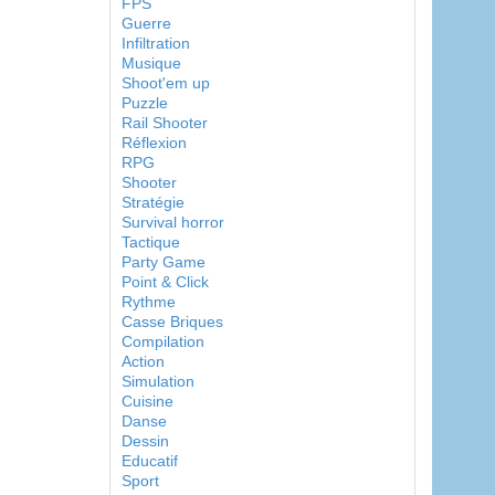
FPS
Guerre
Infiltration
Musique
Shoot'em up
Puzzle
Rail Shooter
Réflexion
RPG
Shooter
Stratégie
Survival horror
Tactique
Party Game
Point & Click
Rythme
Casse Briques
Compilation
Action
Simulation
Cuisine
Danse
Dessin
Educatif
Sport