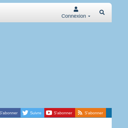
Connexion
S'abonner
Suivre
S'abonner
S'abonner