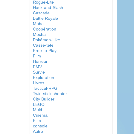
Rogue-Lite
Hack-and-Slash
Cascade
Battle Royale
Moba
Coopération
Mecha
Pokémon-Like
Casse-tête
Free-to-Play
Film
Horreur
FMV
Survie
Exploration
Livres
Tactical-RPG
Twin-stick shooter
City Builder
LEGO
Multi
Cinéma
Film
console
Autre