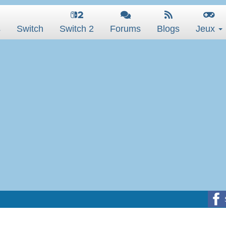
s
Switch
Switch 2
Forums
Blogs
Jeux