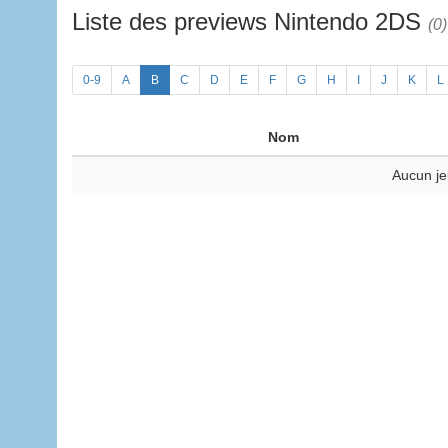
Liste des previews Nintendo 2DS
(0)
0-9
A
B
C
D
E
F
G
H
I
J
K
L
Nom
Aucun je