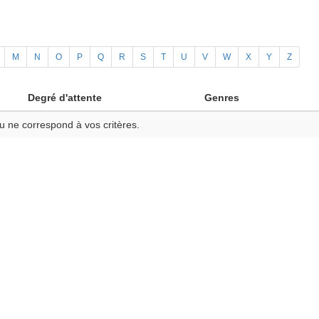
M
N
O
P
Q
R
S
T
U
V
W
X
Y
Z
Degré d'attente
Genres
u ne correspond à vos critères.