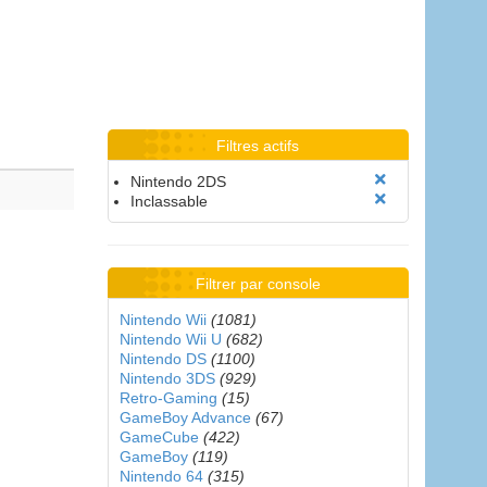
Filtres actifs
Nintendo 2DS
Inclassable
Filtrer par console
Nintendo Wii
(1081)
Nintendo Wii U
(682)
Nintendo DS
(1100)
Nintendo 3DS
(929)
Retro-Gaming
(15)
GameBoy Advance
(67)
GameCube
(422)
GameBoy
(119)
Nintendo 64
(315)