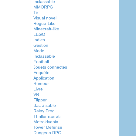
Inclassable
MMORPG
Tir
Visual novel
Rogue-Like
Minecraft-like
LEGO
Indies
Gestion
Mode
Inclassable
Football
Jouets connectés
Enquête
Application
Rumeur
Livre
VR
Flipper
Bac à sable
Rainy Frog
Thriller narratif
Metroidvania
Tower Defense
Dungeon RPG