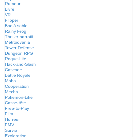
Rumeur
Livre
VR
Flipper
Bac à sable
Rainy Frog
Thriller narratif
Metroidvania
Tower Defense
Dungeon RPG
Rogue-Lite
Hack-and-Slash
Cascade
Battle Royale
Moba
Coopération
Mecha
Pokémon-Like
Casse-tête
Free-to-Play
Film
Horreur
FMV
Survie
Exploration