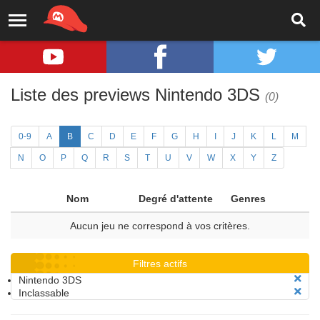
Liste des previews Nintendo 3DS
(0)
0-9
A
B
C
D
E
F
G
H
I
J
K
L
M
N
O
P
Q
R
S
T
U
V
W
X
Y
Z
Nom
Degré d'attente
Genres
Aucun jeu ne correspond à vos critères.
Filtres actifs
Nintendo 3DS
Inclassable