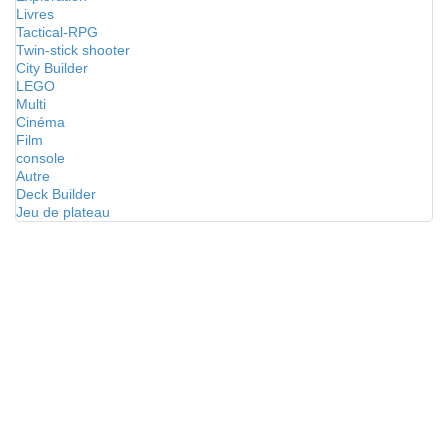
Livres
Tactical-RPG
Twin-stick shooter
City Builder
LEGO
Multi
Cinéma
Film
console
Autre
Deck Builder
Jeu de plateau