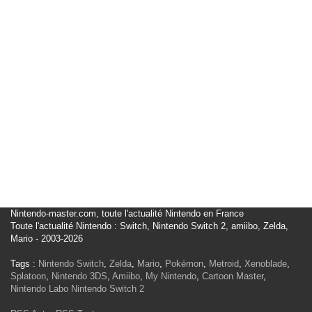
Nintendo-master.com, toute l'actualité Nintendo en France
Toute l'actualité Nintendo : Switch, Nintendo Switch 2, amiibo, Zelda,
Mario - 2003-2026
Tags :
Nintendo Switch
,
Zelda
,
Mario
,
Pokémon
,
Metroid
,
Xenoblade
,
Splatoon
,
Nintendo 3DS
,
Amiibo
,
My Nintendo
,
Cartoon Master
,
Nintendo Labo
Nintendo Switch 2