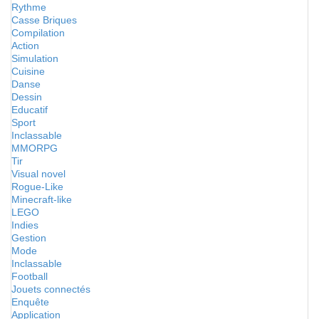
Rythme
Casse Briques
Compilation
Action
Simulation
Cuisine
Danse
Dessin
Educatif
Sport
Inclassable
MMORPG
Tir
Visual novel
Rogue-Like
Minecraft-like
LEGO
Indies
Gestion
Mode
Inclassable
Football
Jouets connectés
Enquête
Application