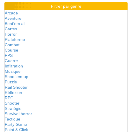
Filtrer par genre
Arcade
Aventure
Beat'em all
Cartes
Horror
Plateforme
Combat
Course
FPS
Guerre
Infiltration
Musique
Shoot'em up
Puzzle
Rail Shooter
Réflexion
RPG
Shooter
Stratégie
Survival horror
Tactique
Party Game
Point & Click