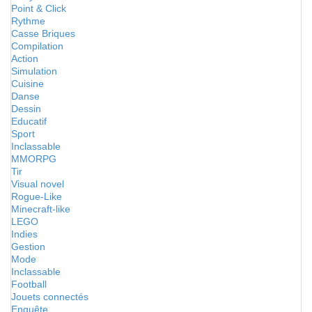
Point & Click
Rythme
Casse Briques
Compilation
Action
Simulation
Cuisine
Danse
Dessin
Educatif
Sport
Inclassable
MMORPG
Tir
Visual novel
Rogue-Like
Minecraft-like
LEGO
Indies
Gestion
Mode
Inclassable
Football
Jouets connectés
Enquête