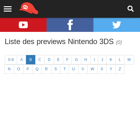
Liste des previews Nintendo 3DS
(0)
0-9
A
B
C
D
E
F
G
H
I
J
K
L
M
N
O
P
Q
R
S
T
U
V
W
X
Y
Z