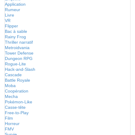
Application
Rumeur
Livre
VR
Flipper
Bac à sable
Rainy Frog
Thriller narratif
Metroidvania
Tower Defense
Dungeon RPG
Rogue-Lite
Hack-and-Slash
Cascade
Battle Royale
Moba
Coopération
Mecha
Pokémon-Like
Casse-tête
Free-to-Play
Film
Horreur
FMV
Survie