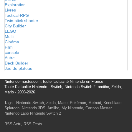
Exploration
Livres
Tactical-RPG
Twin-stick shooter
City Builder
LEGO
Multi
Cinéma
Film
console
Autre
Deck Builder
Jeu de plateau
Nintendo-master.com, toute l'actualité Nintendo en France
Toute l'actualité Nintendo : Switch, Nintendo Switch 2, amiibo, Zelda,
Mario - 2003-2026
Tags :
Nintendo Switch
,
Zelda
,
Mario
,
Pokémon
,
Metroid
,
Xenoblade
,
Splatoon
,
Nintendo 3DS
,
Amiibo
,
My Nintendo
,
Cartoon Master
,
Nintendo Labo
Nintendo Switch 2
RSS Actu
,
RSS Tests