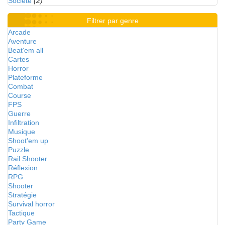
Société
(2)
Filtrer par genre
Arcade
Aventure
Beat'em all
Cartes
Horror
Plateforme
Combat
Course
FPS
Guerre
Infiltration
Musique
Shoot'em up
Puzzle
Rail Shooter
Réflexion
RPG
Shooter
Stratégie
Survival horror
Tactique
Party Game