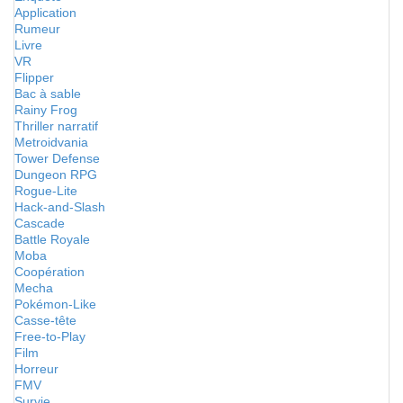
Application
Rumeur
Livre
VR
Flipper
Bac à sable
Rainy Frog
Thriller narratif
Metroidvania
Tower Defense
Dungeon RPG
Rogue-Lite
Hack-and-Slash
Cascade
Battle Royale
Moba
Coopération
Mecha
Pokémon-Like
Casse-tête
Free-to-Play
Film
Horreur
FMV
Survie