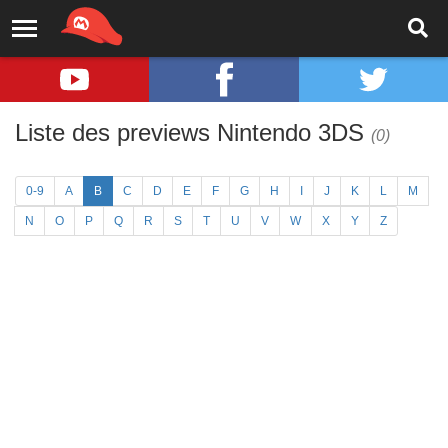
Liste des previews Nintendo 3DS
(0)
0-9
A
B
C
D
E
F
G
H
I
J
K
L
M
N
O
P
Q
R
S
T
U
V
W
X
Y
Z