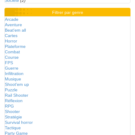
Société
(2)
Filtrer par genre
Arcade
Aventure
Beat'em all
Cartes
Horror
Plateforme
Combat
Course
FPS
Guerre
Infiltration
Musique
Shoot'em up
Puzzle
Rail Shooter
Réflexion
RPG
Shooter
Stratégie
Survival horror
Tactique
Party Game