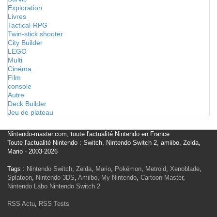
Exploration
Livres
Tactical-RPG
Twin-stick shooter
City Builder
LEGO
Multi
Cinéma
Film
console
Autre
Deck Builder
Jeu de plateau
Nintendo-master.com, toute l'actualité Nintendo en France
Toute l'actualité Nintendo : Switch, Nintendo Switch 2, amiibo, Zelda,
Mario - 2003-2026
Tags :
Nintendo Switch
,
Zelda
,
Mario
,
Pokémon
,
Metroid
,
Xenoblade
,
Splatoon
,
Nintendo 3DS
,
Amiibo
,
My Nintendo
,
Cartoon Master
,
Nintendo Labo
Nintendo Switch 2
RSS Actu
,
RSS Tests