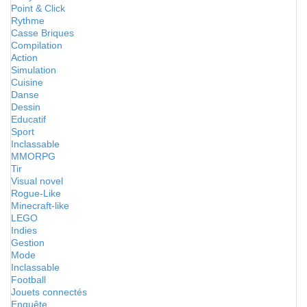
Point & Click
Rythme
Casse Briques
Compilation
Action
Simulation
Cuisine
Danse
Dessin
Educatif
Sport
Inclassable
MMORPG
Tir
Visual novel
Rogue-Like
Minecraft-like
LEGO
Indies
Gestion
Mode
Inclassable
Football
Jouets connectés
Enquête