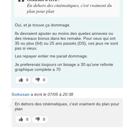
En dehors des cinématiques, c'est vraiment du
plan pour plan
Oui, et je trouve ça dommage.
Ils devraient ajouter au moins des quetes annexes ou
des niveaux bonus dans les remake. Pour ceux qui ont
35 ou plus (64) ou 25 ans passés (DS), ces jeux ne sont
pas si vieux.
Les repayer entier me parait dommage.
Je prefererais toujours un lissage a 30 qu'une refonte
graphique complete a 70
J’aime
J’aime
0
0
pas
Gokusan
a écrit
le 07/05 à 20:38
En dehors des cinématiques, c'est vraiment du plan pour
plan
J’aime
J’aime
0
0
pas