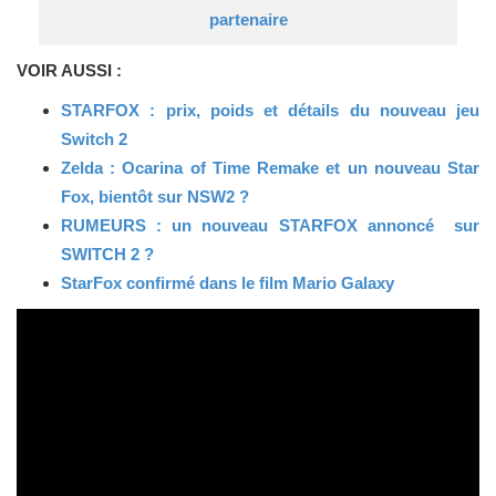
partenaire
VOIR AUSSI :
STARFOX : prix, poids et détails du nouveau jeu
Switch 2
Zelda : Ocarina of Time Remake et un nouveau Star
Fox, bientôt sur NSW2 ?
RUMEURS : un nouveau STARFOX annoncé sur
SWITCH 2 ?
StarFox confirmé dans le film Mario Galaxy