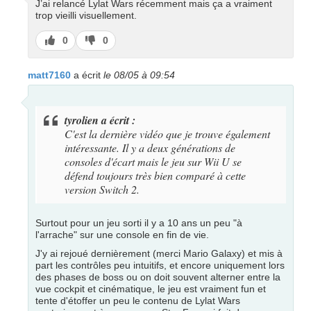
J’ai relancé Lylat Wars récemment mais ça a vraiment
trop vieilli visuellement.
J’aime
J’aime
0
0
pas
matt7160
a écrit
le 08/05 à 09:54
tyrolien a écrit :
C'est la dernière vidéo que je trouve également
intéressante. Il y a deux générations de
consoles d'écart mais le jeu sur Wii U se
défend toujours très bien comparé à cette
version Switch 2.
Surtout pour un jeu sorti il y a 10 ans un peu "à
l'arrache" sur une console en fin de vie.
J'y ai rejoué dernièrement (merci Mario Galaxy) et mis à
part les contrôles peu intuitifs, et encore uniquement lors
des phases de boss ou on doit souvent alterner entre la
vue cockpit et cinématique, le jeu est vraiment fun et
tente d'étoffer un peu le contenu de Lylat Wars