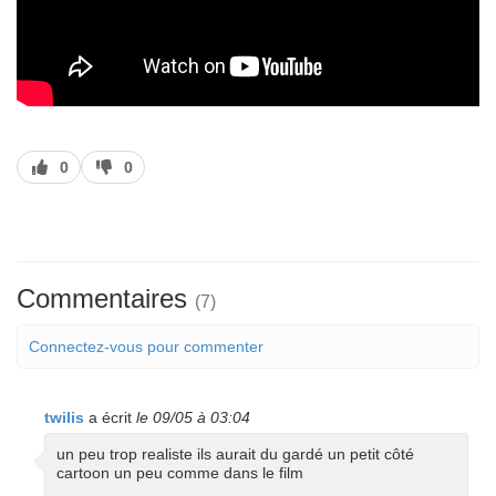
J’aime
J’aime
0
0
pas
Commentaires
(7)
Connectez-vous pour commenter
twilis
a écrit
le 09/05 à 03:04
un peu trop realiste ils aurait du gardé un petit côté
cartoon un peu comme dans le film