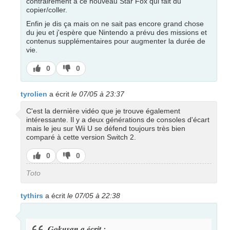
contrairement à ce nouveau Star Fox qui fait du
copier/coller.
Enfin je dis ça mais on ne sait pas encore grand chose
du jeu et j'espère que Nintendo a prévu des missions et
contenus supplémentaires pour augmenter la durée de
vie.
J’aime
J’aime
0
0
pas
tyrolien
a écrit
le 07/05 à 23:37
C'est la dernière vidéo que je trouve également
intéressante. Il y a deux générations de consoles d'écart
mais le jeu sur Wii U se défend toujours très bien
comparé à cette version Switch 2.
J’aime
J’aime
0
0
pas
Toto
tythirs
a écrit
le 07/05 à 22:38
Gokusan a écrit :