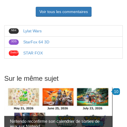
Voir tous les commentaires
N64
Lylat Wars
3DS
StarFox 64 3D
Switch
STAR FOX
2
Sur le même sujet
10
Nintendo reconfirme son calendrier de sorties de
jeux sur Nintend...