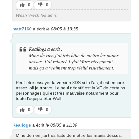
J’aime
J’aime
0
0
pas
Wesh Wesh les amis
matt7160
a écrit
le 08/05 à 13:35
Keallogs a écrit :
Mine de rien j’ai très hâte de mettre les mains
dessus. J’ai relancé Lylat Wars récemment
mais ça a vraiment trop vieilli visuellement.
Peut-être essayer la version 3DS si tu l'as, il est encore
assez joli je trouve. Le seul.négatif est la VF de certains
personnages qui est très mauvaise notamment pour
toute l'équipe Star Wolf.
J’aime
J’aime
0
0
pas
Keallogs
a écrit
le 08/05 à 11:39
Mine de rien j’ai très hâte de mettre les mains dessus.