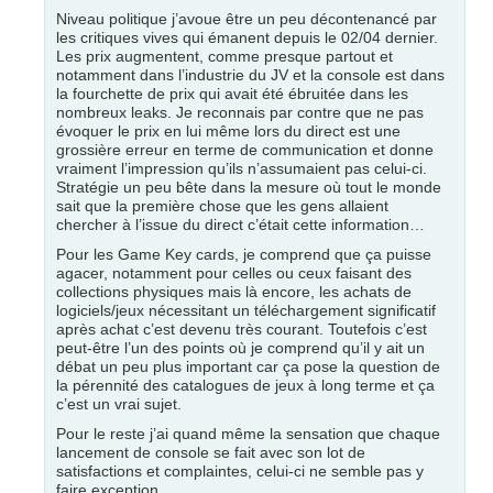
Niveau politique j’avoue être un peu décontenancé par
les critiques vives qui émanent depuis le 02/04 dernier.
Les prix augmentent, comme presque partout et
notamment dans l’industrie du JV et la console est dans
la fourchette de prix qui avait été ébruitée dans les
nombreux leaks. Je reconnais par contre que ne pas
évoquer le prix en lui même lors du direct est une
grossière erreur en terme de communication et donne
vraiment l’impression qu’ils n’assumaient pas celui-ci.
Stratégie un peu bête dans la mesure où tout le monde
sait que la première chose que les gens allaient
chercher à l’issue du direct c’était cette information…
Pour les Game Key cards, je comprend que ça puisse
agacer, notamment pour celles ou ceux faisant des
collections physiques mais là encore, les achats de
logiciels/jeux nécessitant un téléchargement significatif
après achat c’est devenu très courant. Toutefois c’est
peut-être l’un des points où je comprend qu’il y ait un
débat un peu plus important car ça pose la question de
la pérennité des catalogues de jeux à long terme et ça
c’est un vrai sujet.
Pour le reste j’ai quand même la sensation que chaque
lancement de console se fait avec son lot de
satisfactions et complaintes, celui-ci ne semble pas y
faire exception.