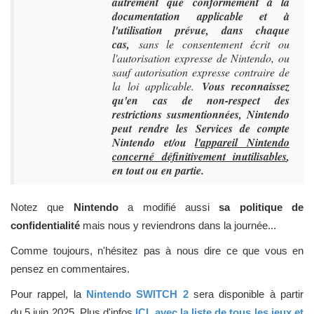
autrement que conformément à la
documentation applicable et à
l'utilisation prévue, dans chaque
cas,
sans le consentement écrit ou
l'autorisation expresse de Nintendo, ou
sauf autorisation expresse contraire de
la loi applicable.
Vous reconnaissez
qu'en cas de non-respect des
restrictions susmentionnées, Nintendo
peut rendre les Services de compte
Nintendo et/ou
l'appareil Nintendo
concerné définitivement inutilisables
,
en tout ou en partie.
Notez que
Nintendo
a modifié aussi
sa politique de
confidentialité
mais nous y reviendrons dans la journée...
Comme toujours, n'hésitez pas à nous dire ce que vous en
pensez en commentaires.
Pour rappel, la
Nintendo SWITCH 2
sera disponible à partir
du
5 juin 2025
.
Plus d'infos
ICI, avec la liste de tous les jeux et