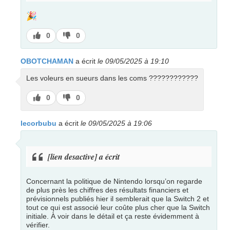
🎉
J’aime
J’aime
0
0
pas
OBOTCHAMAN
a écrit
le 09/05/2025 à 19:10
Les voleurs en sueurs dans les coms ????????????
J’aime
J’aime
0
0
pas
lecorbubu
a écrit
le 09/05/2025 à 19:06
[lien desactive] a écrit
Concernant la politique de Nintendo lorsqu’on regarde
de plus près les chiffres des résultats financiers et
prévisionnels publiés hier il semblerait que la Switch 2 et
tout ce qui est associé leur coûte plus cher que la Switch
initiale. À voir dans le détail et ça reste évidemment à
vérifier.