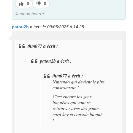
J’aime
J’aime
0
0
pas
Jambon beurre
patou2b
a écrit
le 09/05/2025 à 14:28
thm077 a écrit :
patou2b a écrit :
thm077 a écrit :
Nintendo qui devient le pire
constructeur !
C'est encore les gens
honnêtes qui vont se
retrouver avec des game
card key et console bloqué
!