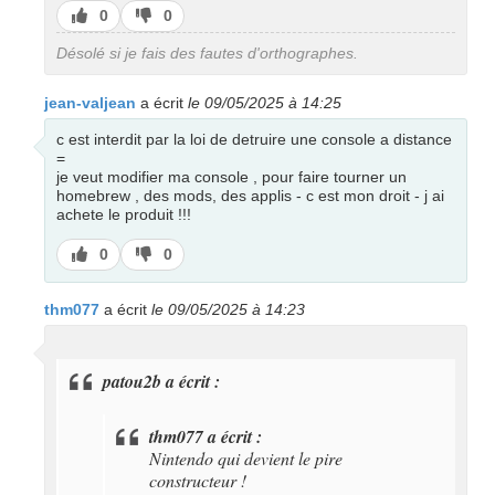
J’aime
J’aime
0
0
pas
Désolé si je fais des fautes d'orthographes.
jean-valjean
a écrit
le 09/05/2025 à 14:25
c est interdit par la loi de detruire une console a distance
=
je veut modifier ma console , pour faire tourner un
homebrew , des mods, des applis - c est mon droit - j ai
achete le produit !!!
J’aime
J’aime
0
0
pas
thm077
a écrit
le 09/05/2025 à 14:23
patou2b a écrit :
thm077 a écrit :
Nintendo qui devient le pire
constructeur !