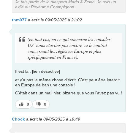
Je fais partie de la diaspora Mario & Zelda. Je suis un
exilé du Royaume Champignon.
thm077
a écrit
le 09/05/2025 à 21:02
(en tout cas, en ce qui concerne les consoles
US- nous n'avons pas encore vu le contrat
concernant les règles en Europe et plus
spécifiquement en France).
Il est la : [lien desactive]
et y'a pas la même chose d'écrit. C'est peut être interdit
en Europe de ban une console !
C'était dans un mail hier, bizarre que vous l'avez pas vu !
J’aime
J’aime
0
0
pas
Chock
a écrit
le 09/05/2025 à 19:49