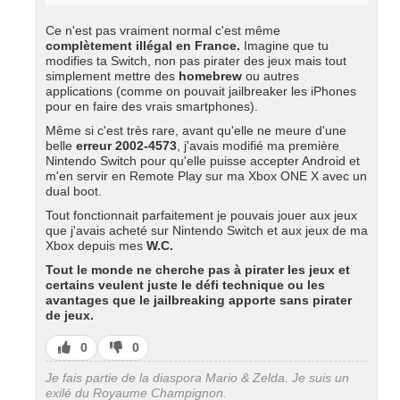
Ce n'est pas vraiment normal c'est même
complètement illégal en France.
Imagine que tu
modifies ta Switch, non pas pirater des jeux mais tout
simplement mettre des
homebrew
ou autres
applications (comme on pouvait jailbreaker les iPhones
pour en faire des vrais smartphones).
Même si c'est très rare, avant qu'elle ne meure d'une
belle
erreur 2002-4573
, j'avais modifié ma première
Nintendo Switch pour qu'elle puisse accepter Android et
m'en servir en Remote Play sur ma Xbox ONE X avec un
dual boot.
Tout fonctionnait parfaitement je pouvais jouer aux jeux
que j'avais acheté sur Nintendo Switch et aux jeux de ma
Xbox depuis mes
W.C.
Tout le monde ne cherche pas à pirater les jeux et
certains veulent juste le défi technique ou les
avantages que le jailbreaking apporte sans pirater
de jeux.
J’aime
J’aime
0
0
pas
Je fais partie de la diaspora Mario & Zelda. Je suis un
exilé du Royaume Champignon.