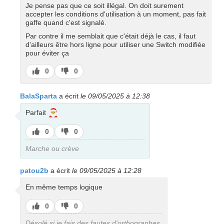
Je pense pas que ce soit illégal. On doit surement
accepter les conditions d'utilisation à un moment, pas fait
gaffe quand c'est signalé.
Par contre il me semblait que c'était déjà le cas, il faut
d'ailleurs être hors ligne pour utiliser une Switch modifiée
pour éviter ça
J’aime
J’aime
0
0
pas
BalaSparta
a écrit
le 09/05/2025 à 12:38
🎅
Parfait
J’aime
J’aime
0
0
pas
Marche ou crève
patou2b
a écrit
le 09/05/2025 à 12:28
En même temps logique
J’aime
J’aime
0
0
pas
Désolé si je fais des fautes d'orthographes.