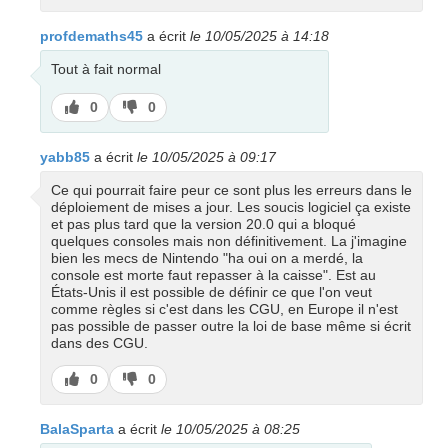
profdemaths45
a écrit
le 10/05/2025 à 14:18
Tout à fait normal
J’aime
J’aime
0
0
pas
yabb85
a écrit
le 10/05/2025 à 09:17
Ce qui pourrait faire peur ce sont plus les erreurs dans le
déploiement de mises a jour. Les soucis logiciel ça existe
et pas plus tard que la version 20.0 qui a bloqué
quelques consoles mais non définitivement. La j'imagine
bien les mecs de Nintendo "ha oui on a merdé, la
console est morte faut repasser à la caisse". Est au
États-Unis il est possible de définir ce que l'on veut
comme règles si c'est dans les CGU, en Europe il n'est
pas possible de passer outre la loi de base même si écrit
dans des CGU.
J’aime
J’aime
0
0
pas
BalaSparta
a écrit
le 10/05/2025 à 08:25