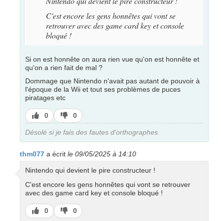
Nintendo qui devient le pire constructeur !
C'est encore les gens honnêtes qui vont se
retrouver avec des game card key et console
bloqué !
Si on est honnête on aura rien vue qu'on est honnête et
qu'on a rien fait de mal ?
Dommage que Nintendo n'avait pas autant de pouvoir à
l'époque de la Wii et tout ses problèmes de puces
piratages etc
J’aime
J’aime
0
0
pas
Désolé si je fais des fautes d'orthographes.
thm077
a écrit
le 09/05/2025 à 14:10
Nintendo qui devient le pire constructeur !
C'est encore les gens honnêtes qui vont se retrouver
avec des game card key et console bloqué !
J’aime
J’aime
0
0
pas