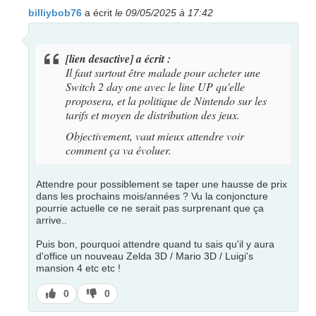
billiybob76
a écrit
le 09/05/2025 à 17:42
[lien desactive] a écrit :
Il faut surtout être malade pour acheter une
Switch 2 day one avec le line UP qu'elle
proposera, et la politique de Nintendo sur les
tarifs et moyen de distribution des jeux.
Objectivement, vaut mieux attendre voir
comment ça va évoluer.
Attendre pour possiblement se taper une hausse de prix
dans les prochains mois/années ? Vu la conjoncture
pourrie actuelle ce ne serait pas surprenant que ça
arrive..
Puis bon, pourquoi attendre quand tu sais qu'il y aura
d'office un nouveau Zelda 3D / Mario 3D / Luigi's
mansion 4 etc etc !
J’aime
J’aime
0
0
pas