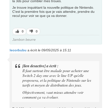
la 3ds pour combler mes troues.
Je trouve inquiétant la nouvelle politique de Nintendo.
C'est la première fois que je vais attendre, prendre du
recul pour voir se que ça va donner.
J’aime
J’aime
0
0
pas
Jambon beurre
lecorbubu
a écrit
le 09/05/2025 à 15:11
[lien desactive] a écrit :
Il faut surtout être malade pour acheter une
Switch 2 day one avec le line UP qu'elle
proposera, et la politique de Nintendo sur les
tarifs et moyen de distribution des jeux.
Objectivement, vaut mieux attendre voir
comment ça va évoluer.