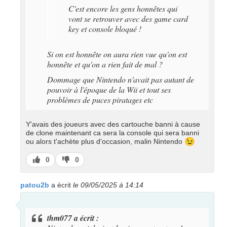
C'est encore les gens honnêtes qui
vont se retrouver avec des game card
key et console bloqué !
Si on est honnête on aura rien vue qu'on est
honnête et qu'on a rien fait de mal ?
Dommage que Nintendo n'avait pas autant de
pouvoir à l'époque de la Wii et tout ses
problèmes de puces piratages etc
Y'avais des joueurs avec des cartouche banni à cause
de clone maintenant ca sera la console qui sera banni
😉
ou alors t'achète plus d'occasion, malin Nintendo
J’aime
J’aime
0
0
pas
patou2b
a écrit
le 09/05/2025 à 14:14
thm077 a écrit :