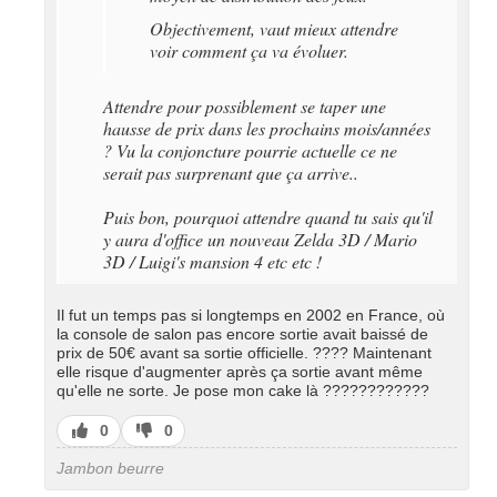
Objectivement, vaut mieux attendre
voir comment ça va évoluer.
Attendre pour possiblement se taper une
hausse de prix dans les prochains mois/années
? Vu la conjoncture pourrie actuelle ce ne
serait pas surprenant que ça arrive..
Puis bon, pourquoi attendre quand tu sais qu'il
y aura d'office un nouveau Zelda 3D / Mario
3D / Luigi's mansion 4 etc etc !
Il fut un temps pas si longtemps en 2002 en France, où
la console de salon pas encore sortie avait baissé de
prix de 50€ avant sa sortie officielle. ???? Maintenant
elle risque d'augmenter après ça sortie avant même
qu'elle ne sorte. Je pose mon cake là ????????????
J’aime
J’aime
0
0
pas
Jambon beurre