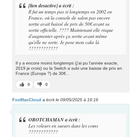
[lien desactive] a écrit :
Il fut un temps pas si longtemps en 2002 en
France, où la console de salon pas encore
sortie avait baissé de prix de 50€ avant sa
sortie officielle. ???? Maintenant elle risque
d'augmenter après ça sortie avant même
qu'elle ne sorte. Je pose mon cake là
????????????
Il y a encore moins longtemps (j'ai pu l'année exacte,
2019 je crois) ou la Switch a subi une baisse de prix en
France (Europe ?) de 30€...
J’aime
J’aime
0
0
pas
FoxMacCloud
a écrit
le 09/05/2025 à 19:16
OBOTCHAMAN a écrit :
Les voleurs en sueurs dans les coms
????????????