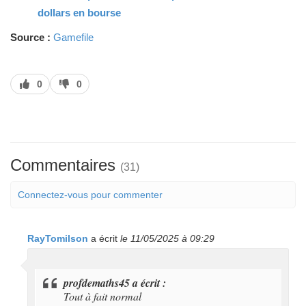
dollars en bourse
Source :
Gamefile
J’aime
J’aime
0
0
pas
Commentaires
(31)
Connectez-vous pour commenter
RayTomilson
a écrit
le 11/05/2025 à 09:29
profdemaths45 a écrit :
Tout à fait normal