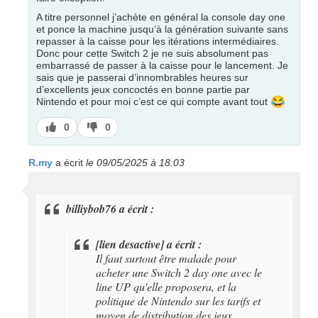
A titre personnel j’achète en général la console day one
et ponce la machine jusqu’à la génération suivante sans
repasser à la caisse pour les itérations intermédiaires.
Donc pour cette Switch 2 je ne suis absolument pas
embarrassé de passer à la caisse pour le lancement. Je
sais que je passerai d’innombrables heures sur
d’excellents jeux concoctés en bonne partie par
😂
Nintendo et pour moi c’est ce qui compte avant tout
J’aime
J’aime
0
0
pas
R.my
a écrit
le 09/05/2025 à 18:03
billiybob76 a écrit :
[lien desactive] a écrit :
Il faut surtout être malade pour
acheter une Switch 2 day one avec le
line UP qu'elle proposera, et la
politique de Nintendo sur les tarifs et
moyen de distribution des jeux.