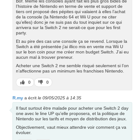
Bof. Même les consoles ayant fait les plus gros bides de
l’histoire de Nintendo en terme de vente et support de
tiers ont proposé des pépites qui valaient à elles l’achat
de la console (la Nintendo 64 et Wii U pour ne citer
qu’elles) donc je ne suis pas du tout inquiet sur ce qui
arrivera sur la Switch 2 ne serait-ce que pour les first
party.
Et au pire des cas une console ça se revend. Lorsque la
Switch a été présentée j’ai illico mis en vente ma Wii U
sur le bon coin pour me créer mon budget Switch. J’ai eu
aucun mal à trouver preneur.
Acheter une Switch 2 me semble risqué seulement si l’on
n’affectionne pas un minimum les franchises Nintendo.
J’aime
J’aime
0
0
pas
R.my
a écrit
le 09/05/2025 à 14:35
Il faut surtout être malade pour acheter une Switch 2 day
one avec le line UP qu'elle proposera, et la politique de
Nintendo sur les tarifs et moyen de distribution des jeux.
Objectivement, vaut mieux attendre voir comment ça va
évoluer.