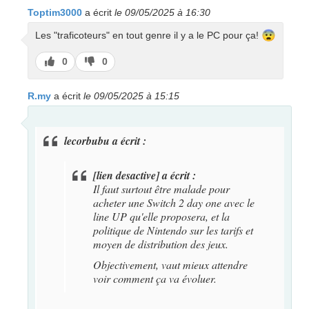
Toptim3000
a écrit
le 09/05/2025 à 16:30
😨
Les "traficoteurs" en tout genre il y a le PC pour ça!
J’aime
J’aime
0
0
pas
R.my
a écrit
le 09/05/2025 à 15:15
lecorbubu a écrit :
[lien desactive] a écrit :
Il faut surtout être malade pour
acheter une Switch 2 day one avec le
line UP qu'elle proposera, et la
politique de Nintendo sur les tarifs et
moyen de distribution des jeux.
Objectivement, vaut mieux attendre
voir comment ça va évoluer.