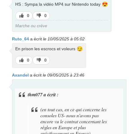
😍
HS : Sympa la vidéo MP4 sur Nintendo today
J’aime
J’aime
0
0
pas
Marche ou crève
Ruto_64
a écrit
le 10/05/2025 à 05:02
😏
En prison les escrocs et voleurs
J’aime
J’aime
0
0
pas
Axandel
a écrit
le 09/05/2025 à 23:46
thm077 a écrit :
(en tout cas, en ce qui concerne les
consoles US- nous n'avons pas
encore vu le contrat concernant les
règles en Europe et plus
spécifiquement en France).