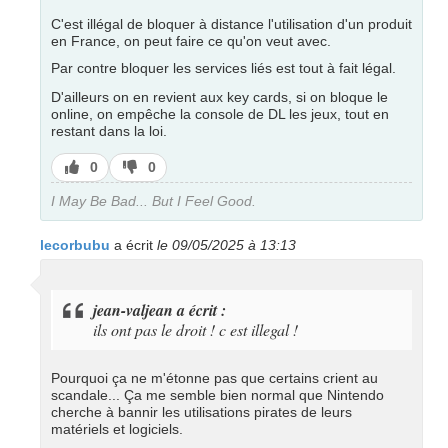
C'est illégal de bloquer à distance l'utilisation d'un produit
en France, on peut faire ce qu'on veut avec.
Par contre bloquer les services liés est tout à fait légal.
D'ailleurs on en revient aux key cards, si on bloque le
online, on empêche la console de DL les jeux, tout en
restant dans la loi.
J’aime
J’aime
0
0
pas
I May Be Bad... But I Feel Good.
lecorbubu
a écrit
le 09/05/2025 à 13:13
jean-valjean a écrit :
ils ont pas le droit ! c est illegal !
Pourquoi ça ne m'étonne pas que certains crient au
scandale... Ça me semble bien normal que Nintendo
cherche à bannir les utilisations pirates de leurs
matériels et logiciels.