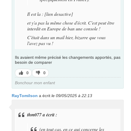
Il est la : [lien desactive]
et y'a pas la même chose d'écrit. C'est peut être
interdit en Europe de ban une console !
C'était dans un mail hier, bizarre que vous
l'avez pas vu !
Ils avaient même précisé les changements apportés, pas
besoin de comparer
J’aime
J’aime
0
0
pas
Bonchour mon enfant
RayTomilson
a écrit
le 09/05/2025 à 22:13
thm077 a écrit :
(en tout cas, en ce qui concerne les