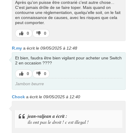
Après qu'on puisse être contrarié c'est autre chose...
C'est jamais drôle de se faire toper. Mais quand on
contourne une règlementation, quelqu'elle soit, on le fait
en connaissance de causes, avec les risques que cela
peut comporter.
J’aime
J’aime
0
0
pas
R.my
a écrit
le 09/05/2025 à 12:48
Et bien, faudra être bien vigilant pour acheter une Switch
2 en occasion ????
J’aime
J’aime
0
0
pas
Jambon beurre
Chock
a écrit
le 09/05/2025 à 12:40
jean-valjean a écrit :
ils ont pas le droit ! c est illegal !