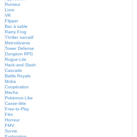
Rumeur
Livre
VR
Flipper
Bac à sable
Rainy Frog
Thriller narratif
Metroidvania
Tower Defense
Dungeon RPG
Rogue-Lite
Hack-and-Slash
Cascade
Battle Royale
Moba
Coopération
Mecha
Pokémon-Like
Casse-tête
Free-to-Play
Film
Horreur
FMV
Survie
Exploration