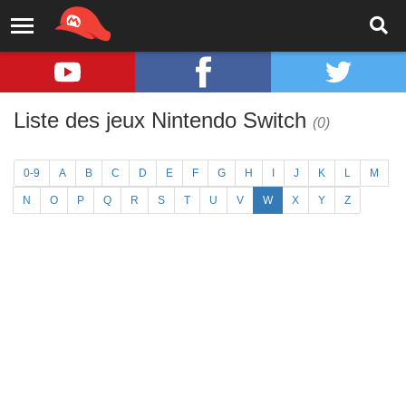
Liste des jeux Nintendo Switch
(0)
0-9
A
B
C
D
E
F
G
H
I
J
K
L
M
N
O
P
Q
R
S
T
U
V
W
X
Y
Z