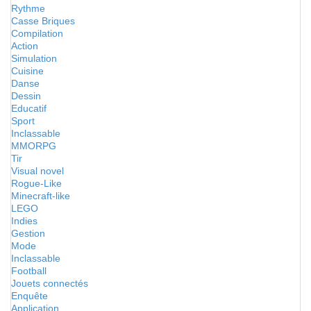
Rythme
Casse Briques
Compilation
Action
Simulation
Cuisine
Danse
Dessin
Educatif
Sport
Inclassable
MMORPG
Tir
Visual novel
Rogue-Like
Minecraft-like
LEGO
Indies
Gestion
Mode
Inclassable
Football
Jouets connectés
Enquête
Application