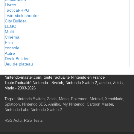
Livres
Tactical-RPG
Twin-stick shooter
City Builder
LEGO
Multi
Cinéma
Film
console
Autre
Deck Builder
Jeu de plateau
Nintendo-master.com, toute l'actualité Nintendo en France
Toute l'actualité Nintendo : Switch, Nintendo Switch 2, amiibo, Zelda,
Mario - 2003-2026
Tags :
Nintendo Switch
,
Zelda
,
Mario
,
Pokémon
,
Metroid
,
Xenoblade
,
Splatoon
,
Nintendo 3DS
,
Amiibo
,
My Nintendo
,
Cartoon Master
,
Nintendo Labo
Nintendo Switch 2
RSS Actu
,
RSS Tests