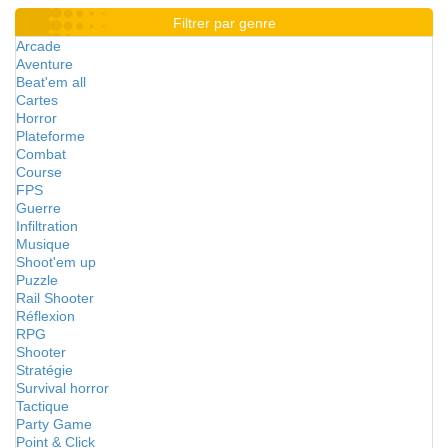
Filtrer par genre
Arcade
Aventure
Beat'em all
Cartes
Horror
Plateforme
Combat
Course
FPS
Guerre
Infiltration
Musique
Shoot'em up
Puzzle
Rail Shooter
Réflexion
RPG
Shooter
Stratégie
Survival horror
Tactique
Party Game
Point & Click