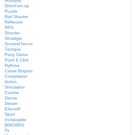
Musique
Shoot'em up
Puzzle
Rail Shooter
Réflexion
RPG
Shooter
Stratégie
Survival horror
Tactique
Party Game
Point & Click
Rythme
Casse Briques
Compilation
Action
Simulation
Cuisine
Danse
Dessin
Educatif
Sport
Inclassable
MMORPG
Tir