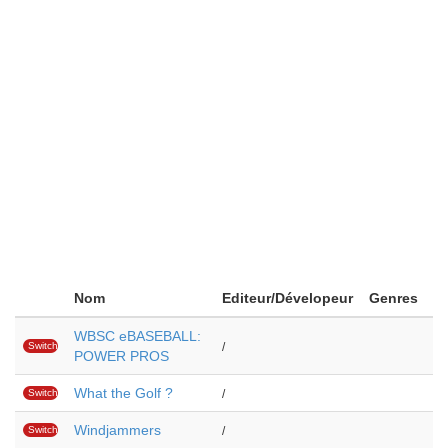
Nom
Editeur/Dévelopeur
Genres
WBSC eBASEBALL:
Switch
/
POWER PROS
What the Golf ?
Switch
/
Windjammers
Switch
/