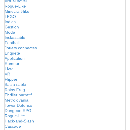
Visual novel
Rogue-Like
Minecraft-like
LEGO
Indies
Gestion
Mode
Inclassable
Football
Jouets connectés
Enquête
Application
Rumeur
Livre
VR
Flipper
Bac à sable
Rainy Frog
Thriller narratif
Metroidvania
Tower Defense
Dungeon RPG
Rogue-Lite
Hack-and-Slash
Cascade