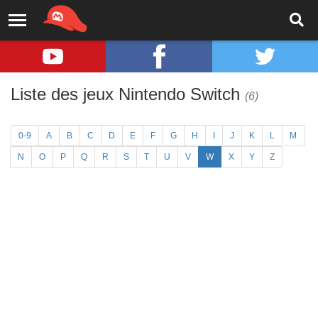
Liste des jeux Nintendo Switch
(6)
0-9
A
B
C
D
E
F
G
H
I
J
K
L
M
N
O
P
Q
R
S
T
U
V
W
X
Y
Z