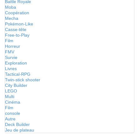
Battle Royale
Moba
Coopération
Mecha
Pokémon-Like
Casse-tête
Free-to-Play
Film
Horreur
FMV
Survie
Exploration
Livres
Tactical-RPG
Twin-stick shooter
City Builder
LEGO
Multi
Cinéma
Film
console
Autre
Deck Builder
Jeu de plateau