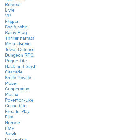
Rumeur
Livre
VR
Flipper
Bac à sable
Rainy Frog
Thriller narratif
Metroidvania
Tower Defense
Dungeon RPG
Rogue-Lite
Hack-and-Slash
Cascade
Battle Royale
Moba
Coopération
Mecha
Pokémon-Like
Casse-tête
Free-to-Play
Film
Horreur
FMV
Survie
Exploration