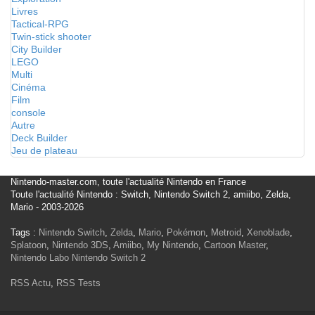
Livres
Tactical-RPG
Twin-stick shooter
City Builder
LEGO
Multi
Cinéma
Film
console
Autre
Deck Builder
Jeu de plateau
Nintendo-master.com, toute l'actualité Nintendo en France
Toute l'actualité Nintendo : Switch, Nintendo Switch 2, amiibo, Zelda,
Mario - 2003-2026
Tags :
Nintendo Switch
,
Zelda
,
Mario
,
Pokémon
,
Metroid
,
Xenoblade
,
Splatoon
,
Nintendo 3DS
,
Amiibo
,
My Nintendo
,
Cartoon Master
,
Nintendo Labo
Nintendo Switch 2
RSS Actu
,
RSS Tests