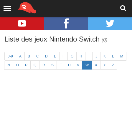
Liste des jeux Nintendo Switch
(0)
0-9
A
B
C
D
E
F
G
H
I
J
K
L
M
N
O
P
Q
R
S
T
U
V
W
X
Y
Z