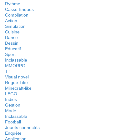
Rythme
Casse Briques
Compilation
Action
Simulation
Cuisine
Danse
Dessin
Educatif
Sport
Inclassable
MMORPG
Tir
Visual novel
Rogue-Like
Minecraft-like
LEGO
Indies
Gestion
Mode
Inclassable
Football
Jouets connectés
Enquête
Application