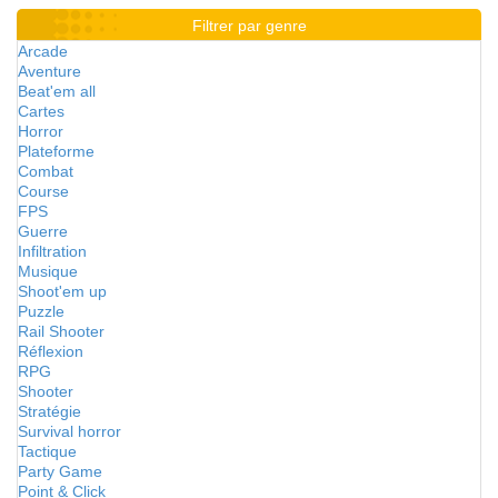
Filtrer par genre
Arcade
Aventure
Beat'em all
Cartes
Horror
Plateforme
Combat
Course
FPS
Guerre
Infiltration
Musique
Shoot'em up
Puzzle
Rail Shooter
Réflexion
RPG
Shooter
Stratégie
Survival horror
Tactique
Party Game
Point & Click