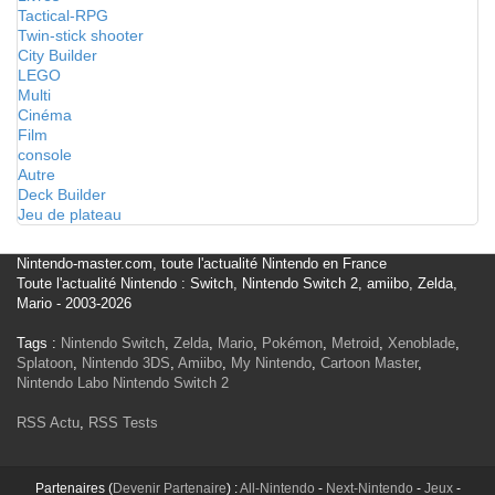
Tactical-RPG
Twin-stick shooter
City Builder
LEGO
Multi
Cinéma
Film
console
Autre
Deck Builder
Jeu de plateau
Nintendo-master.com, toute l'actualité Nintendo en France
Toute l'actualité Nintendo : Switch, Nintendo Switch 2, amiibo, Zelda,
Mario - 2003-2026
Tags :
Nintendo Switch
,
Zelda
,
Mario
,
Pokémon
,
Metroid
,
Xenoblade
,
Splatoon
,
Nintendo 3DS
,
Amiibo
,
My Nintendo
,
Cartoon Master
,
Nintendo Labo
Nintendo Switch 2
RSS Actu
,
RSS Tests
Partenaires (
Devenir Partenaire
) :
All-Nintendo
-
Next-Nintendo
-
Jeux
-