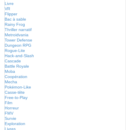
Livre
VR
Flipper
Bac à sable
Rainy Frog
Thriller narratif
Metroidvania
Tower Defense
Dungeon RPG
Rogue-Lite
Hack-and-Slash
Cascade
Battle Royale
Moba
Coopération
Mecha
Pokémon-Like
Casse-tête
Free-to-Play
Film
Horreur
FMV
Survie
Exploration
Livres