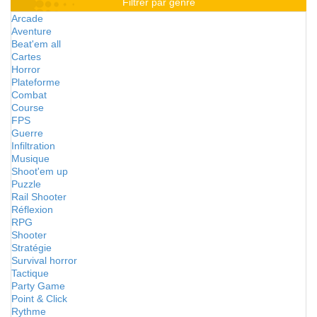
Filtrer par genre
Arcade
Aventure
Beat'em all
Cartes
Horror
Plateforme
Combat
Course
FPS
Guerre
Infiltration
Musique
Shoot'em up
Puzzle
Rail Shooter
Réflexion
RPG
Shooter
Stratégie
Survival horror
Tactique
Party Game
Point & Click
Rythme