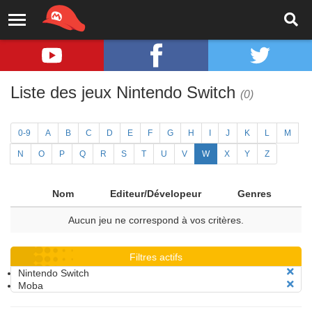
Liste des jeux Nintendo Switch
(0)
0-9
A
B
C
D
E
F
G
H
I
J
K
L
M
N
O
P
Q
R
S
T
U
V
W
X
Y
Z
Nom
Editeur/Dévelopeur
Genres
Aucun jeu ne correspond à vos critères.
Filtres actifs
Nintendo Switch
Moba