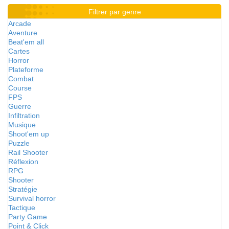
Filtrer par genre
Arcade
Aventure
Beat'em all
Cartes
Horror
Plateforme
Combat
Course
FPS
Guerre
Infiltration
Musique
Shoot'em up
Puzzle
Rail Shooter
Réflexion
RPG
Shooter
Stratégie
Survival horror
Tactique
Party Game
Point & Click