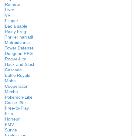
Rumeur
Livre
VR
Flipper
Bac à sable
Rainy Frog
Thriller narratif
Metroidvania
Tower Defense
Dungeon RPG
Rogue-Lite
Hack-and-Slash
Cascade
Battle Royale
Moba
Coopération
Mecha
Pokémon-Like
Casse-tête
Free-to-Play
Film
Horreur
FMV
Survie
Exploration