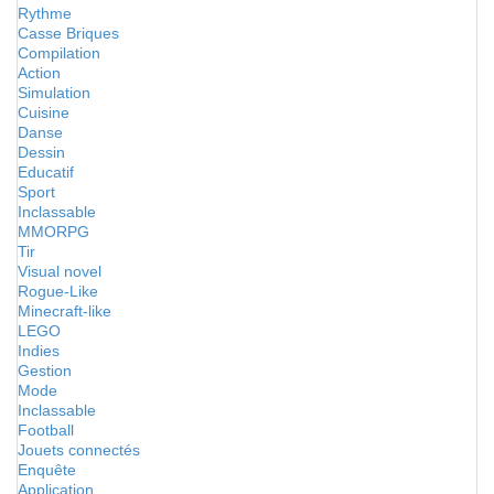
Rythme
Casse Briques
Compilation
Action
Simulation
Cuisine
Danse
Dessin
Educatif
Sport
Inclassable
MMORPG
Tir
Visual novel
Rogue-Like
Minecraft-like
LEGO
Indies
Gestion
Mode
Inclassable
Football
Jouets connectés
Enquête
Application