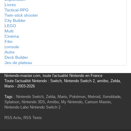
Livres
Tactical-RPG
Twin-stick shooter
City Builder
LEGO
Multi
Cinéma
Film
console
Autre
Deck Builder
Jeu de plateau
Nintendo-master.com, toute l'actualité Nintendo en France
Toute l'actualité Nintendo : Switch, Nintendo Switch 2, amiibo, Zelda,
Mario - 2003-2026
Tags :
Nintendo Switch
,
Zelda
,
Mario
,
Pokémon
,
Metroid
,
Xenoblade
,
Splatoon
,
Nintendo 3DS
,
Amiibo
,
My Nintendo
,
Cartoon Master
,
Nintendo Labo
Nintendo Switch 2
RSS Actu
,
RSS Tests