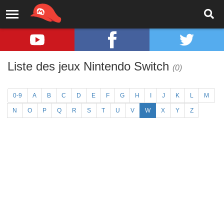
Liste des jeux Nintendo Switch
(0)
0-9
A
B
C
D
E
F
G
H
I
J
K
L
M
N
O
P
Q
R
S
T
U
V
W
X
Y
Z