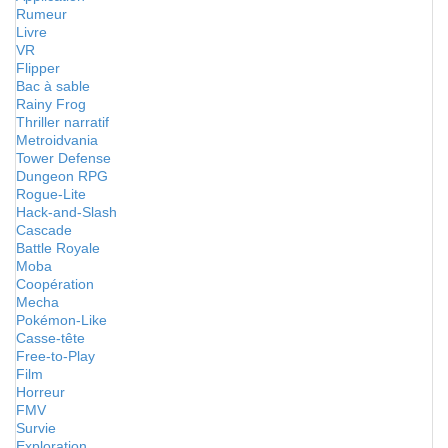
Rumeur
Livre
VR
Flipper
Bac à sable
Rainy Frog
Thriller narratif
Metroidvania
Tower Defense
Dungeon RPG
Rogue-Lite
Hack-and-Slash
Cascade
Battle Royale
Moba
Coopération
Mecha
Pokémon-Like
Casse-tête
Free-to-Play
Film
Horreur
FMV
Survie
Exploration