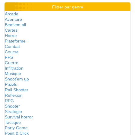
Filtrer par genre
Arcade
Aventure
Beat'em all
Cartes
Horror
Plateforme
Combat
Course
FPS
Guerre
Infiltration
Musique
Shoot'em up
Puzzle
Rail Shooter
Réflexion
RPG
Shooter
Stratégie
Survival horror
Tactique
Party Game
Point & Click