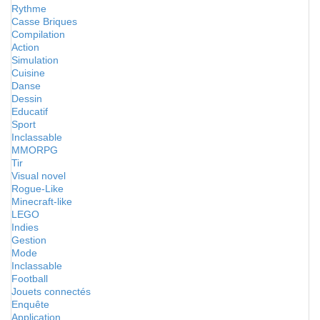
Rythme
Casse Briques
Compilation
Action
Simulation
Cuisine
Danse
Dessin
Educatif
Sport
Inclassable
MMORPG
Tir
Visual novel
Rogue-Like
Minecraft-like
LEGO
Indies
Gestion
Mode
Inclassable
Football
Jouets connectés
Enquête
Application