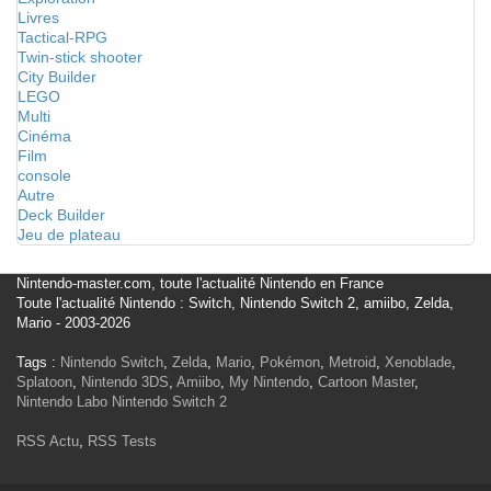
Livres
Tactical-RPG
Twin-stick shooter
City Builder
LEGO
Multi
Cinéma
Film
console
Autre
Deck Builder
Jeu de plateau
Nintendo-master.com, toute l'actualité Nintendo en France
Toute l'actualité Nintendo : Switch, Nintendo Switch 2, amiibo, Zelda,
Mario - 2003-2026
Tags :
Nintendo Switch
,
Zelda
,
Mario
,
Pokémon
,
Metroid
,
Xenoblade
,
Splatoon
,
Nintendo 3DS
,
Amiibo
,
My Nintendo
,
Cartoon Master
,
Nintendo Labo
Nintendo Switch 2
RSS Actu
,
RSS Tests