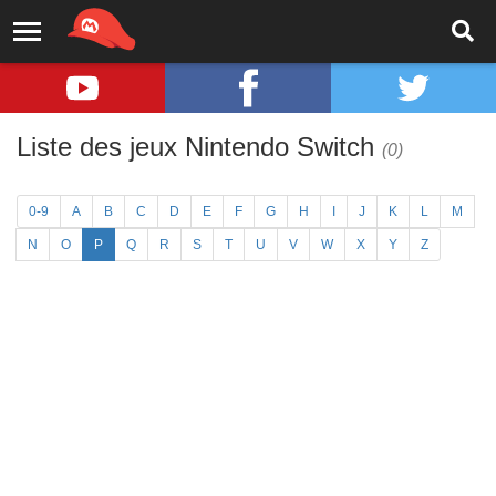
Liste des jeux Nintendo Switch
(0)
0-9
A
B
C
D
E
F
G
H
I
J
K
L
M
N
O
P
Q
R
S
T
U
V
W
X
Y
Z