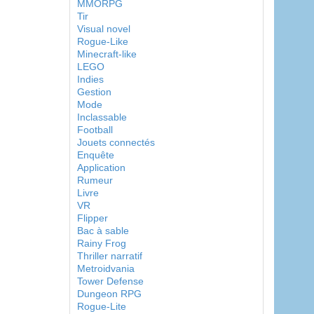
MMORPG
Tir
Visual novel
Rogue-Like
Minecraft-like
LEGO
Indies
Gestion
Mode
Inclassable
Football
Jouets connectés
Enquête
Application
Rumeur
Livre
VR
Flipper
Bac à sable
Rainy Frog
Thriller narratif
Metroidvania
Tower Defense
Dungeon RPG
Rogue-Lite