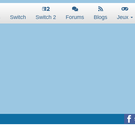
s
Switch
Switch 2
Forums
Blogs
Jeux