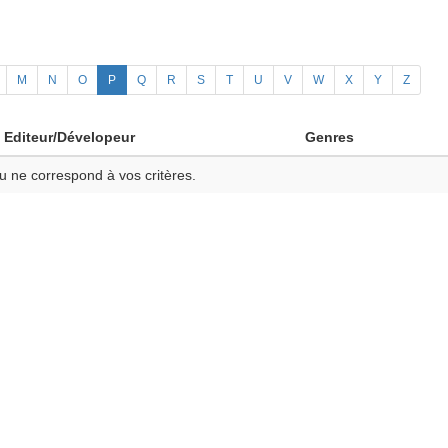
M
N
O
P
Q
R
S
T
U
V
W
X
Y
Z
Editeur/Dévelopeur
Genres
u ne correspond à vos critères.