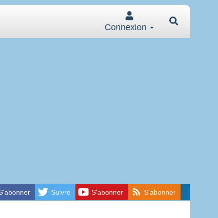
Connexion
S'abonner
Suivre
S'abonner
S'abonner