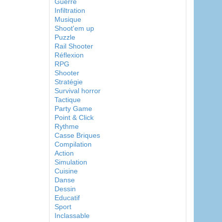
Guerre
Infiltration
Musique
Shoot'em up
Puzzle
Rail Shooter
Réflexion
RPG
Shooter
Stratégie
Survival horror
Tactique
Party Game
Point & Click
Rythme
Casse Briques
Compilation
Action
Simulation
Cuisine
Danse
Dessin
Educatif
Sport
Inclassable