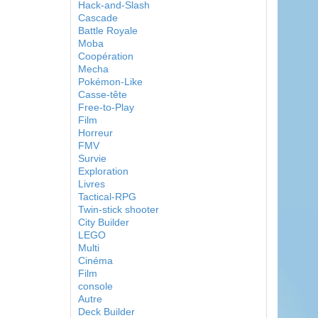
Hack-and-Slash
Cascade
Battle Royale
Moba
Coopération
Mecha
Pokémon-Like
Casse-tête
Free-to-Play
Film
Horreur
FMV
Survie
Exploration
Livres
Tactical-RPG
Twin-stick shooter
City Builder
LEGO
Multi
Cinéma
Film
console
Autre
Deck Builder