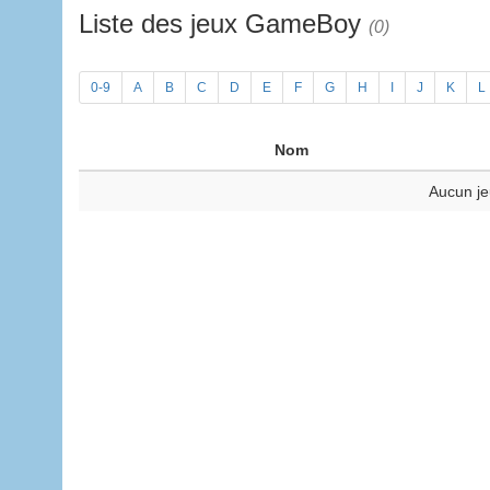
Liste des jeux GameBoy
(0)
0-9
A
B
C
D
E
F
G
H
I
J
K
L
Nom
Aucun je