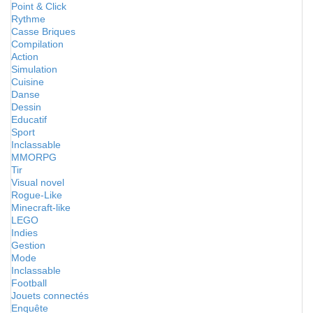
Point & Click
Rythme
Casse Briques
Compilation
Action
Simulation
Cuisine
Danse
Dessin
Educatif
Sport
Inclassable
MMORPG
Tir
Visual novel
Rogue-Like
Minecraft-like
LEGO
Indies
Gestion
Mode
Inclassable
Football
Jouets connectés
Enquête