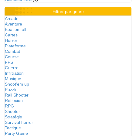
Filtrer par genre
Arcade
Aventure
Beat'em all
Cartes
Horror
Plateforme
Combat
Course
FPS
Guerre
Infiltration
Musique
Shoot'em up
Puzzle
Rail Shooter
Réflexion
RPG
Shooter
Stratégie
Survival horror
Tactique
Party Game