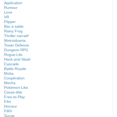
Application
Rumeur
Livre
VR
Flipper
Bac à sable
Rainy Frog
Thriller narratif
Metroidvania
Tower Defense
Dungeon RPG
Rogue-Lite
Hack-and-Slash
Cascade
Battle Royale
Moba
Coopération
Mecha
Pokémon-Like
Casse-tête
Free-to-Play
Film
Horreur
FMV
Survie