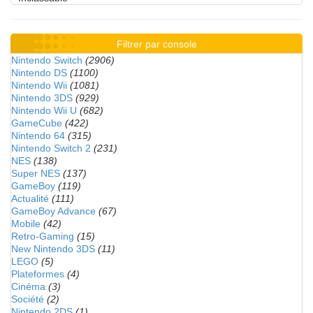
Filtrer par console
Nintendo Switch
(2906)
Nintendo DS
(1100)
Nintendo Wii
(1081)
Nintendo 3DS
(929)
Nintendo Wii U
(682)
GameCube
(422)
Nintendo 64
(315)
Nintendo Switch 2
(231)
NES
(138)
Super NES
(137)
GameBoy
(119)
Actualité
(111)
GameBoy Advance
(67)
Mobile
(42)
Retro-Gaming
(15)
New Nintendo 3DS
(11)
LEGO
(5)
Plateformes
(4)
Cinéma
(3)
Société
(2)
Nintendo 2DS
(1)