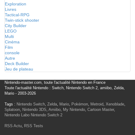
Exploration
Livres
Tactical-RPG
Twin-stick shooter
City Builder
LEGO
Multi
Cinéma
Film
console
Autre
Deck Builder
Jeu de plateau
Nintendo-master.com, toute l'actualité Nintendo en France
Toute l'actualité Nintendo : Switch, Nintendo Switch 2, amiibo, Zelda,
Mario - 2003-2026
Tags :
Nintendo Switch
,
Zelda
,
Mario
,
Pokémon
,
Metroid
,
Xenoblade
,
Splatoon
,
Nintendo 3DS
,
Amiibo
,
My Nintendo
,
Cartoon Master
,
Nintendo Labo
Nintendo Switch 2
RSS Actu
,
RSS Tests