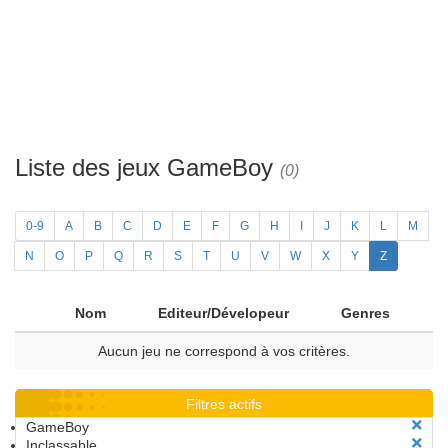
Liste des jeux GameBoy
(0)
0-9
A
B
C
D
E
F
G
H
I
J
K
L
M
N
O
P
Q
R
S
T
U
V
W
X
Y
Z
Nom
Editeur/Dévelopeur
Genres
Aucun jeu ne correspond à vos critères.
Filtres actifs
GameBoy
Inclassable