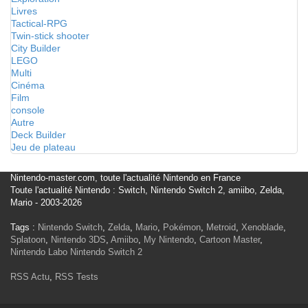
Livres
Tactical-RPG
Twin-stick shooter
City Builder
LEGO
Multi
Cinéma
Film
console
Autre
Deck Builder
Jeu de plateau
Nintendo-master.com, toute l'actualité Nintendo en France
Toute l'actualité Nintendo : Switch, Nintendo Switch 2, amiibo, Zelda,
Mario - 2003-2026
Tags :
Nintendo Switch
,
Zelda
,
Mario
,
Pokémon
,
Metroid
,
Xenoblade
,
Splatoon
,
Nintendo 3DS
,
Amiibo
,
My Nintendo
,
Cartoon Master
,
Nintendo Labo
Nintendo Switch 2
RSS Actu
,
RSS Tests