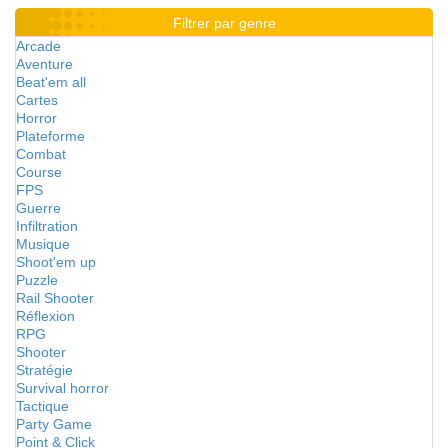
Filtrer par genre
Arcade
Aventure
Beat'em all
Cartes
Horror
Plateforme
Combat
Course
FPS
Guerre
Infiltration
Musique
Shoot'em up
Puzzle
Rail Shooter
Réflexion
RPG
Shooter
Stratégie
Survival horror
Tactique
Party Game
Point & Click