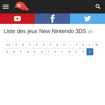
Liste des jeux New Nintendo 3DS
(0)
0-9
A
B
C
D
E
F
G
H
I
J
K
L
M
N
O
P
Q
R
S
T
U
V
W
X
Y
Z