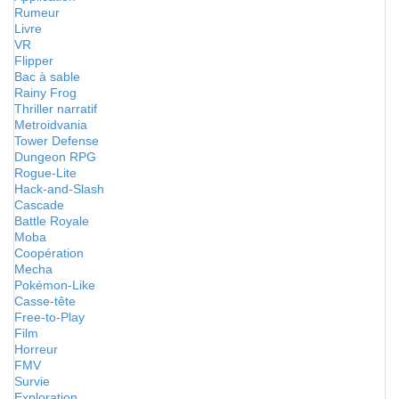
Rumeur
Livre
VR
Flipper
Bac à sable
Rainy Frog
Thriller narratif
Metroidvania
Tower Defense
Dungeon RPG
Rogue-Lite
Hack-and-Slash
Cascade
Battle Royale
Moba
Coopération
Mecha
Pokémon-Like
Casse-tête
Free-to-Play
Film
Horreur
FMV
Survie
Exploration