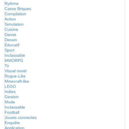
Rythme
Casse Briques
Compilation
Action
Simulation
Cuisine
Danse
Dessin
Educatif
Sport
Inclassable
MMORPG
Tir
Visual novel
Rogue-Like
Minecraft-like
LEGO
Indies
Gestion
Mode
Inclassable
Football
Jouets connectés
Enquête
Application