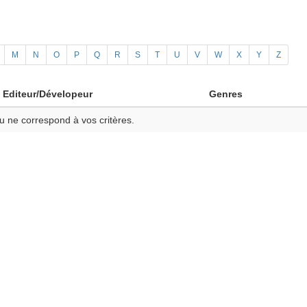
M
N
O
P
Q
R
S
T
U
V
W
X
Y
Z
Editeur/Dévelopeur
Genres
u ne correspond à vos critères.