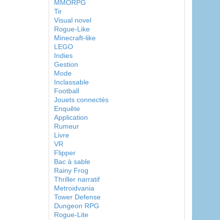
MMORPG
Tir
Visual novel
Rogue-Like
Minecraft-like
LEGO
Indies
Gestion
Mode
Inclassable
Football
Jouets connectés
Enquête
Application
Rumeur
Livre
VR
Flipper
Bac à sable
Rainy Frog
Thriller narratif
Metroidvania
Tower Defense
Dungeon RPG
Rogue-Lite