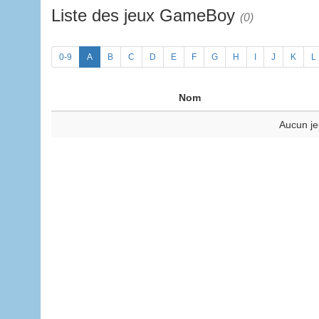
Liste des jeux GameBoy
(0)
0-9
A
B
C
D
E
F
G
H
I
J
K
L
Nom
Aucun je