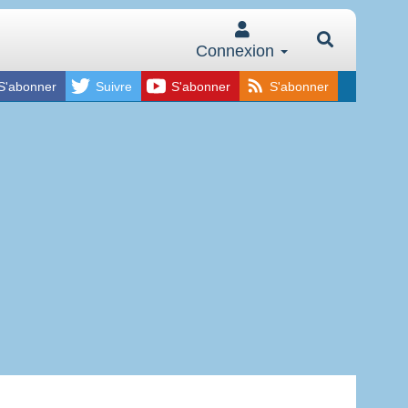
Connexion
S'abonner
Suivre
S'abonner
S'abonner