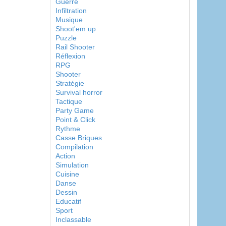
Guerre
Infiltration
Musique
Shoot'em up
Puzzle
Rail Shooter
Réflexion
RPG
Shooter
Stratégie
Survival horror
Tactique
Party Game
Point & Click
Rythme
Casse Briques
Compilation
Action
Simulation
Cuisine
Danse
Dessin
Educatif
Sport
Inclassable