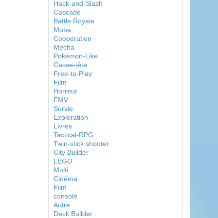
Hack-and-Slash
Cascade
Battle Royale
Moba
Coopération
Mecha
Pokémon-Like
Casse-tête
Free-to-Play
Film
Horreur
FMV
Survie
Exploration
Livres
Tactical-RPG
Twin-stick shooter
City Builder
LEGO
Multi
Cinéma
Film
console
Autre
Deck Builder