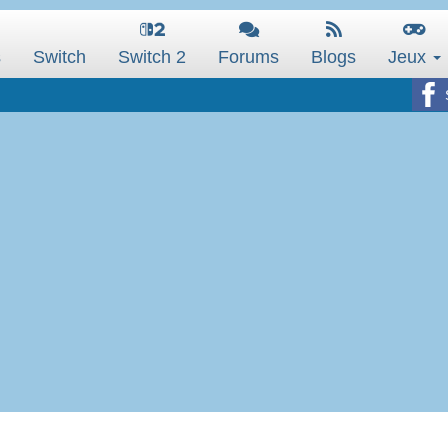
s
Switch
Switch 2
Forums
Blogs
Jeux