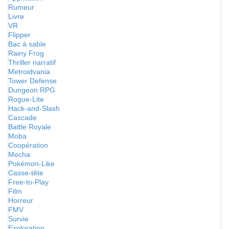
Rumeur
Livre
VR
Flipper
Bac à sable
Rainy Frog
Thriller narratif
Metroidvania
Tower Defense
Dungeon RPG
Rogue-Lite
Hack-and-Slash
Cascade
Battle Royale
Moba
Coopération
Mecha
Pokémon-Like
Casse-tête
Free-to-Play
Film
Horreur
FMV
Survie
Exploration