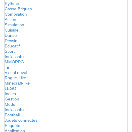
Rythme
Casse Briques
Compilation
Action
Simulation
Cuisine
Danse
Dessin
Educatif
Sport
Inclassable
MMORPG
Tir
Visual novel
Rogue-Like
Minecraft-like
LEGO
Indies
Gestion
Mode
Inclassable
Football
Jouets connectés
Enquête
Application