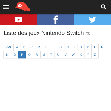
Liste des jeux Nintendo Switch
(0)
0-9
A
B
C
D
E
F
G
H
I
J
K
L
M
N
O
P
Q
R
S
T
U
V
W
X
Y
Z