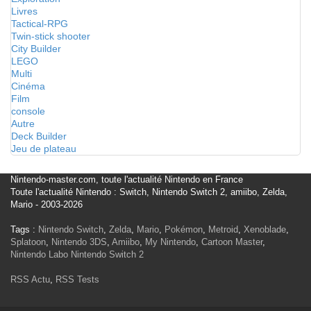
Livres
Tactical-RPG
Twin-stick shooter
City Builder
LEGO
Multi
Cinéma
Film
console
Autre
Deck Builder
Jeu de plateau
Nintendo-master.com, toute l'actualité Nintendo en France
Toute l'actualité Nintendo : Switch, Nintendo Switch 2, amiibo, Zelda,
Mario - 2003-2026
Tags :
Nintendo Switch
,
Zelda
,
Mario
,
Pokémon
,
Metroid
,
Xenoblade
,
Splatoon
,
Nintendo 3DS
,
Amiibo
,
My Nintendo
,
Cartoon Master
,
Nintendo Labo
Nintendo Switch 2
RSS Actu
,
RSS Tests