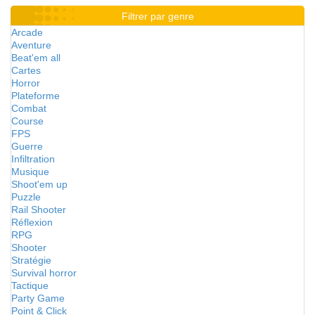
Filtrer par genre
Arcade
Aventure
Beat'em all
Cartes
Horror
Plateforme
Combat
Course
FPS
Guerre
Infiltration
Musique
Shoot'em up
Puzzle
Rail Shooter
Réflexion
RPG
Shooter
Stratégie
Survival horror
Tactique
Party Game
Point & Click