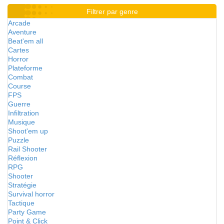
Filtrer par genre
Arcade
Aventure
Beat'em all
Cartes
Horror
Plateforme
Combat
Course
FPS
Guerre
Infiltration
Musique
Shoot'em up
Puzzle
Rail Shooter
Réflexion
RPG
Shooter
Stratégie
Survival horror
Tactique
Party Game
Point & Click