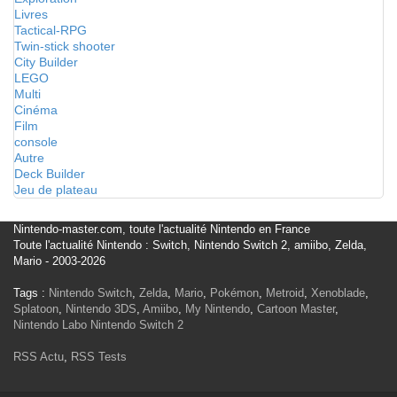
Livres
Tactical-RPG
Twin-stick shooter
City Builder
LEGO
Multi
Cinéma
Film
console
Autre
Deck Builder
Jeu de plateau
Nintendo-master.com, toute l'actualité Nintendo en France
Toute l'actualité Nintendo : Switch, Nintendo Switch 2, amiibo, Zelda,
Mario - 2003-2026
Tags :
Nintendo Switch
,
Zelda
,
Mario
,
Pokémon
,
Metroid
,
Xenoblade
,
Splatoon
,
Nintendo 3DS
,
Amiibo
,
My Nintendo
,
Cartoon Master
,
Nintendo Labo
Nintendo Switch 2
RSS Actu
,
RSS Tests