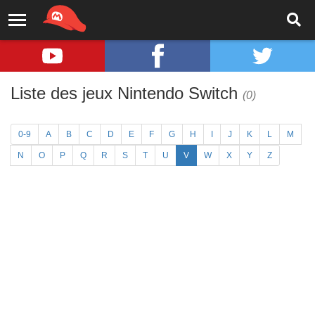
Liste des jeux Nintendo Switch
(0)
0-9
A
B
C
D
E
F
G
H
I
J
K
L
M
N
O
P
Q
R
S
T
U
V
W
X
Y
Z