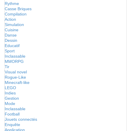
Rythme
Casse Briques
Compilation
Action
Simulation
Cuisine
Danse
Dessin
Educatif
Sport
Inclassable
MMORPG
Tir
Visual novel
Rogue-Like
Minecraft-like
LEGO
Indies
Gestion
Mode
Inclassable
Football
Jouets connectés
Enquête
Application