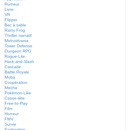
Rumeur
Livre
VR
Flipper
Bac à sable
Rainy Frog
Thriller narratif
Metroidvania
Tower Defense
Dungeon RPG
Rogue-Lite
Hack-and-Slash
Cascade
Battle Royale
Moba
Coopération
Mecha
Pokémon-Like
Casse-tête
Free-to-Play
Film
Horreur
FMV
Survie
Exploration