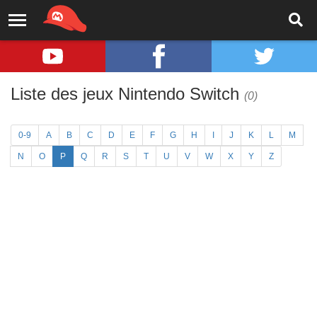
Liste des jeux Nintendo Switch
(0)
0-9
A
B
C
D
E
F
G
H
I
J
K
L
M
N
O
P
Q
R
S
T
U
V
W
X
Y
Z