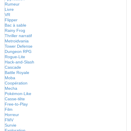
Rumeur
Livre
VR
Flipper
Bac à sable
Rainy Frog
Thriller narratif
Metroidvania
Tower Defense
Dungeon RPG
Rogue-Lite
Hack-and-Slash
Cascade
Battle Royale
Moba
Coopération
Mecha
Pokémon-Like
Casse-tête
Free-to-Play
Film
Horreur
FMV
Survie
Exploration