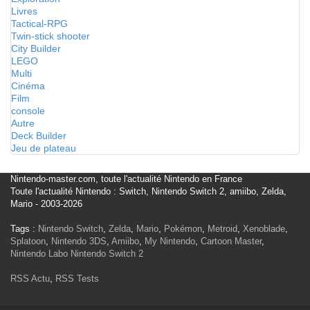
Livres
Tactical-RPG
Twin-stick shooter
City Builder
LEGO
Multi
Cinéma
Film
console
Autre
Deck Builder
Jeu de plateau
Nintendo-master.com, toute l'actualité Nintendo en France
Toute l'actualité Nintendo : Switch, Nintendo Switch 2, amiibo, Zelda,
Mario - 2003-2026
Tags :
Nintendo Switch
,
Zelda
,
Mario
,
Pokémon
,
Metroid
,
Xenoblade
,
Splatoon
,
Nintendo 3DS
,
Amiibo
,
My Nintendo
,
Cartoon Master
,
Nintendo Labo
Nintendo Switch 2
RSS Actu
,
RSS Tests