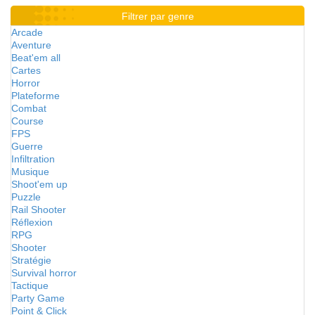
Filtrer par genre
Arcade
Aventure
Beat'em all
Cartes
Horror
Plateforme
Combat
Course
FPS
Guerre
Infiltration
Musique
Shoot'em up
Puzzle
Rail Shooter
Réflexion
RPG
Shooter
Stratégie
Survival horror
Tactique
Party Game
Point & Click