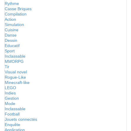
Rythme
Casse Briques
Compilation
Action
Simulation
Cuisine
Danse
Dessin
Educatif
Sport
Inclassable
MMORPG
Tir
Visual novel
Rogue-Like
Minecraft-like
LEGO
Indies
Gestion
Mode
Inclassable
Football
Jouets connectés
Enquête
Application