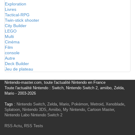
Exploration
Livres
Tactical-RPG
Twin-stick shooter
City Builder
LEGO
Multi
Cinéma
Film
console
Autre
Deck Builder
Jeu de plateau
Nintendo-master.com, toute l'actualité Nintendo en France
Toute l'actualité Nintendo : Switch, Nintendo Switch 2, amiibo, Zelda,
Mario - 2003-2026
Tags :
Nintendo Switch
,
Zelda
,
Mario
,
Pokémon
,
Metroid
,
Xenoblade
,
Splatoon
,
Nintendo 3DS
,
Amiibo
,
My Nintendo
,
Cartoon Master
,
Nintendo Labo
Nintendo Switch 2
RSS Actu
,
RSS Tests