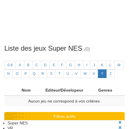
Liste des jeux Super NES
(0)
0-9
A
B
C
D
E
F
G
H
I
J
K
L
M
N
O
P
Q
R
S
T
U
V
W
X
Y
Z
Nom
Editeur/Dévelopeur
Genres
Aucun jeu ne correspond à vos critères.
Filtres actifs
Super NES
VR