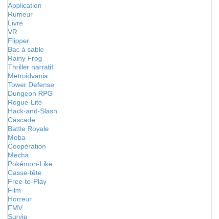
Application
Rumeur
Livre
VR
Flipper
Bac à sable
Rainy Frog
Thriller narratif
Metroidvania
Tower Defense
Dungeon RPG
Rogue-Lite
Hack-and-Slash
Cascade
Battle Royale
Moba
Coopération
Mecha
Pokémon-Like
Casse-tête
Free-to-Play
Film
Horreur
FMV
Survie