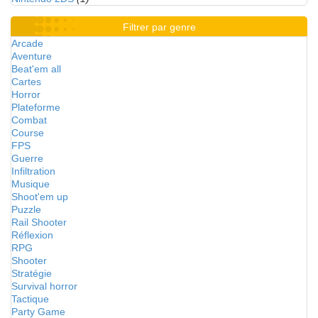
Filtrer par genre
Arcade
Aventure
Beat'em all
Cartes
Horror
Plateforme
Combat
Course
FPS
Guerre
Infiltration
Musique
Shoot'em up
Puzzle
Rail Shooter
Réflexion
RPG
Shooter
Stratégie
Survival horror
Tactique
Party Game