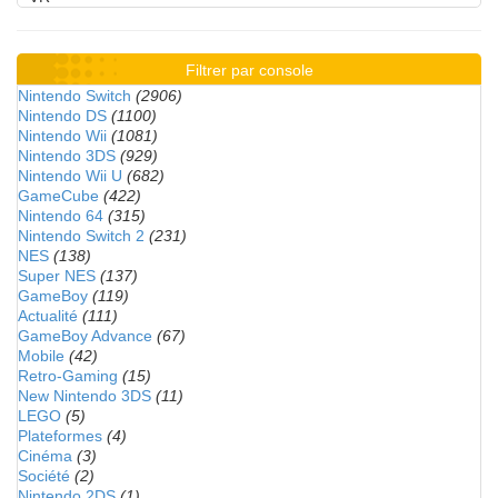
Filtrer par console
Nintendo Switch
(2906)
Nintendo DS
(1100)
Nintendo Wii
(1081)
Nintendo 3DS
(929)
Nintendo Wii U
(682)
GameCube
(422)
Nintendo 64
(315)
Nintendo Switch 2
(231)
NES
(138)
Super NES
(137)
GameBoy
(119)
Actualité
(111)
GameBoy Advance
(67)
Mobile
(42)
Retro-Gaming
(15)
New Nintendo 3DS
(11)
LEGO
(5)
Plateformes
(4)
Cinéma
(3)
Société
(2)
Nintendo 2DS
(1)