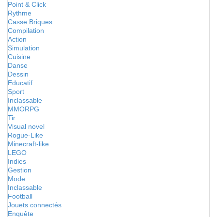
Point & Click
Rythme
Casse Briques
Compilation
Action
Simulation
Cuisine
Danse
Dessin
Educatif
Sport
Inclassable
MMORPG
Tir
Visual novel
Rogue-Like
Minecraft-like
LEGO
Indies
Gestion
Mode
Inclassable
Football
Jouets connectés
Enquête