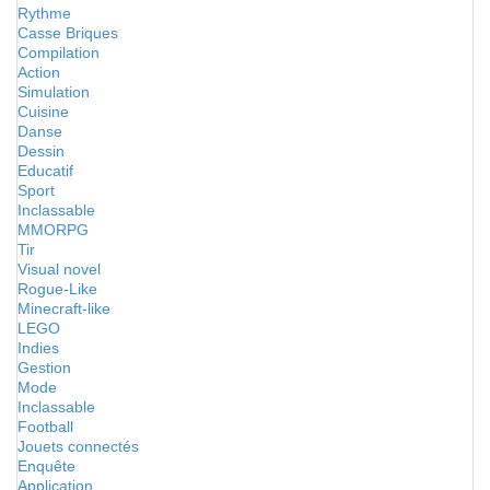
Rythme
Casse Briques
Compilation
Action
Simulation
Cuisine
Danse
Dessin
Educatif
Sport
Inclassable
MMORPG
Tir
Visual novel
Rogue-Like
Minecraft-like
LEGO
Indies
Gestion
Mode
Inclassable
Football
Jouets connectés
Enquête
Application