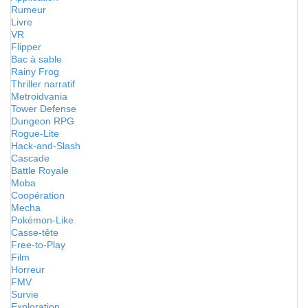
Rumeur
Livre
VR
Flipper
Bac à sable
Rainy Frog
Thriller narratif
Metroidvania
Tower Defense
Dungeon RPG
Rogue-Lite
Hack-and-Slash
Cascade
Battle Royale
Moba
Coopération
Mecha
Pokémon-Like
Casse-tête
Free-to-Play
Film
Horreur
FMV
Survie
Exploration