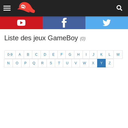
Liste des jeux GameBoy
(0)
0-9
A
B
C
D
E
F
G
H
I
J
K
L
M
N
O
P
Q
R
S
T
U
V
W
X
Y
Z