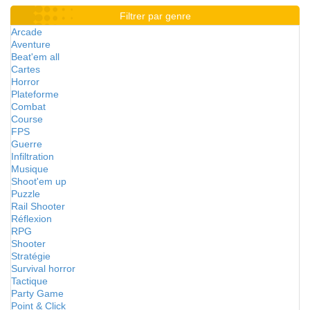
Filtrer par genre
Arcade
Aventure
Beat'em all
Cartes
Horror
Plateforme
Combat
Course
FPS
Guerre
Infiltration
Musique
Shoot'em up
Puzzle
Rail Shooter
Réflexion
RPG
Shooter
Stratégie
Survival horror
Tactique
Party Game
Point & Click