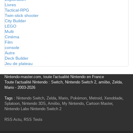
Livres
Tactical-RPG
Twin-stick shooter
City Builder
LEGO
Multi
Cinéma
Film
console
Autre
Deck Builder
Jeu de plateau
Nintendo-master.com, toute l'actualité Nintendo en France
Toute l'actualité Nintendo : Switch, Nintendo Switch 2, amiibo, Zelda,
Mario - 2003-2026
Tags :
Nintendo Switch
,
Zelda
,
Mario
,
Pokémon
,
Metroid
,
Xenoblade
,
Splatoon
,
Nintendo 3DS
,
Amiibo
,
My Nintendo
,
Cartoon Master
,
Nintendo Labo
Nintendo Switch 2
RSS Actu
,
RSS Tests