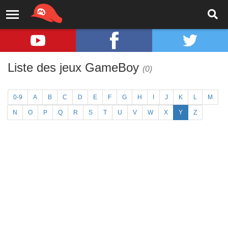
Liste des jeux GameBoy
(0)
0-9
A
B
C
D
E
F
G
H
I
J
K
L
M
N
O
P
Q
R
S
T
U
V
W
X
Y
Z