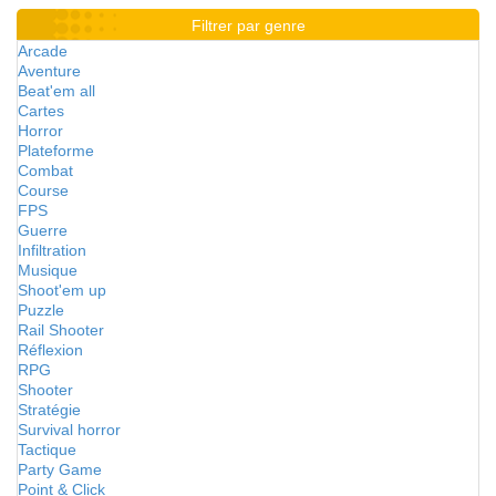
Filtrer par genre
Arcade
Aventure
Beat'em all
Cartes
Horror
Plateforme
Combat
Course
FPS
Guerre
Infiltration
Musique
Shoot'em up
Puzzle
Rail Shooter
Réflexion
RPG
Shooter
Stratégie
Survival horror
Tactique
Party Game
Point & Click