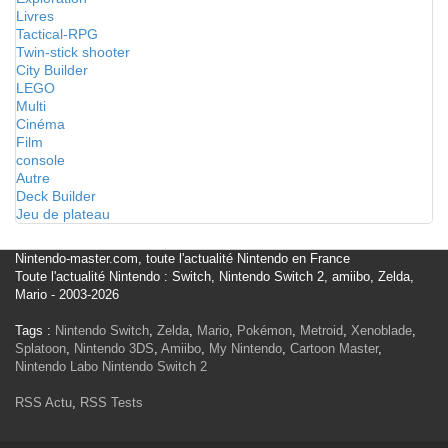
Livres
Tactical-RPG
Twin-stick shooter
City Builder
LEGO
Multi
Cinéma
Film
console
Autre
Deck Builder
Jeu de plateau
Nintendo-master.com, toute l'actualité Nintendo en France
Toute l'actualité Nintendo : Switch, Nintendo Switch 2, amiibo, Zelda,
Mario - 2003-2026
Tags :
Nintendo Switch
,
Zelda
,
Mario
,
Pokémon
,
Metroid
,
Xenoblade
,
Splatoon
,
Nintendo 3DS
,
Amiibo
,
My Nintendo
,
Cartoon Master
,
Nintendo Labo
Nintendo Switch 2
RSS Actu
,
RSS Tests