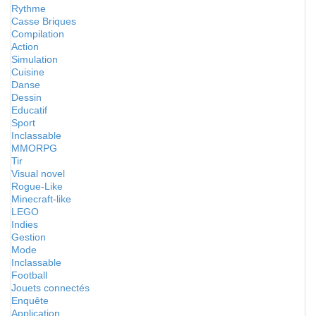
Rythme
Casse Briques
Compilation
Action
Simulation
Cuisine
Danse
Dessin
Educatif
Sport
Inclassable
MMORPG
Tir
Visual novel
Rogue-Like
Minecraft-like
LEGO
Indies
Gestion
Mode
Inclassable
Football
Jouets connectés
Enquête
Application