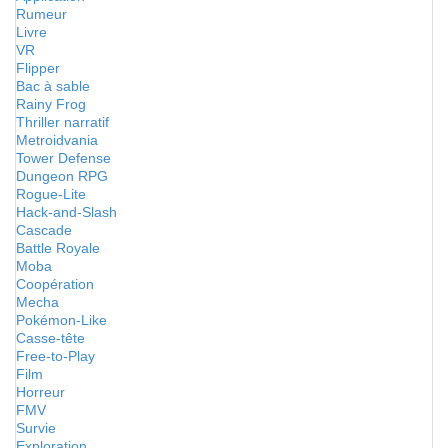
Rumeur
Livre
VR
Flipper
Bac à sable
Rainy Frog
Thriller narratif
Metroidvania
Tower Defense
Dungeon RPG
Rogue-Lite
Hack-and-Slash
Cascade
Battle Royale
Moba
Coopération
Mecha
Pokémon-Like
Casse-tête
Free-to-Play
Film
Horreur
FMV
Survie
Exploration