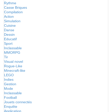
Rythme
Casse Briques
Compilation
Action
Simulation
Cuisine
Danse
Dessin
Educatif
Sport
Inclassable
MMORPG
Tir
Visual novel
Rogue-Like
Minecraft-like
LEGO
Indies
Gestion
Mode
Inclassable
Football
Jouets connectés
Enquête
Application