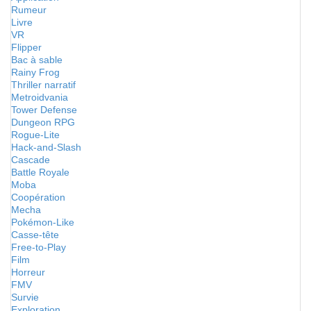
Rumeur
Livre
VR
Flipper
Bac à sable
Rainy Frog
Thriller narratif
Metroidvania
Tower Defense
Dungeon RPG
Rogue-Lite
Hack-and-Slash
Cascade
Battle Royale
Moba
Coopération
Mecha
Pokémon-Like
Casse-tête
Free-to-Play
Film
Horreur
FMV
Survie
Exploration