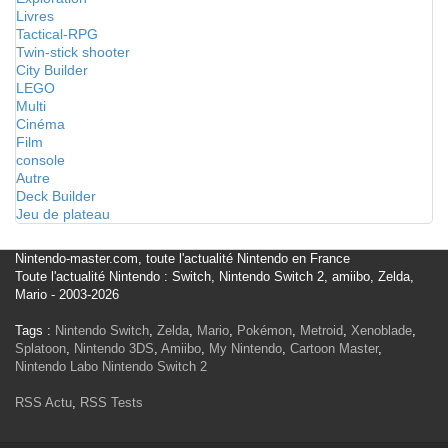
Livres
Tactical-RPG
Twin-stick shooter
City Builder
LEGO
Multi
Cinéma
Film
console
Autre
Deck Builder
Jeu de plateau
Nintendo-master.com, toute l'actualité Nintendo en France
Toute l'actualité Nintendo : Switch, Nintendo Switch 2, amiibo, Zelda,
Mario - 2003-2026
Tags :
Nintendo Switch
,
Zelda
,
Mario
,
Pokémon
,
Metroid
,
Xenoblade
,
Splatoon
,
Nintendo 3DS
,
Amiibo
,
My Nintendo
,
Cartoon Master
,
Nintendo Labo
Nintendo Switch 2
RSS Actu
,
RSS Tests