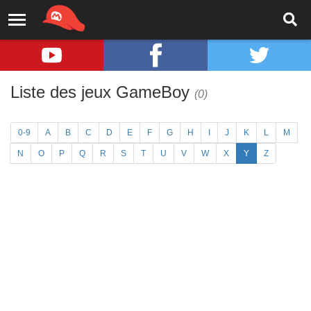
Liste des jeux GameBoy
(0)
0-9
A
B
C
D
E
F
G
H
I
J
K
L
M
N
O
P
Q
R
S
T
U
V
W
X
Y
Z