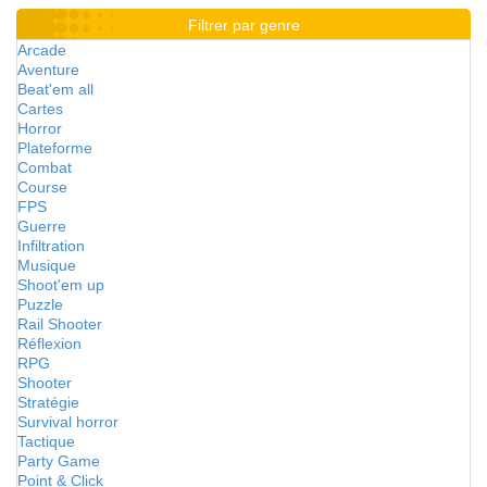
Filtrer par genre
Arcade
Aventure
Beat'em all
Cartes
Horror
Plateforme
Combat
Course
FPS
Guerre
Infiltration
Musique
Shoot'em up
Puzzle
Rail Shooter
Réflexion
RPG
Shooter
Stratégie
Survival horror
Tactique
Party Game
Point & Click