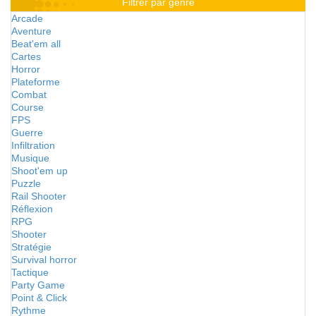
Filtrer par genre
Arcade
Aventure
Beat'em all
Cartes
Horror
Plateforme
Combat
Course
FPS
Guerre
Infiltration
Musique
Shoot'em up
Puzzle
Rail Shooter
Réflexion
RPG
Shooter
Stratégie
Survival horror
Tactique
Party Game
Point & Click
Rythme