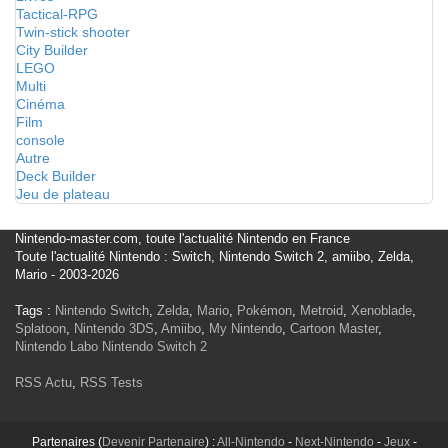
Tactical-RPG
Twin-stick shooter
City Builder
LEGO
Multi
Cinéma
Film
console
Autre
Deck Builder
Jeu de plateau
Nintendo-master.com, toute l'actualité Nintendo en France
Toute l'actualité Nintendo : Switch, Nintendo Switch 2, amiibo, Zelda,
Mario - 2003-2026
Tags :
Nintendo Switch
,
Zelda
,
Mario
,
Pokémon
,
Metroid
,
Xenoblade
,
Splatoon
,
Nintendo 3DS
,
Amiibo
,
My Nintendo
,
Cartoon Master
,
Nintendo Labo
Nintendo Switch 2
RSS Actu
,
RSS Tests
Partenaires (
Devenir Partenaire
) :
All-Nintendo
-
Next-Nintendo
-
Jeux
-