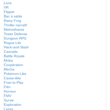
Livre
VR
Flipper
Bac à sable
Rainy Frog
Thriller narratif
Metroidvania
Tower Defense
Dungeon RPG
Rogue-Lite
Hack-and-Slash
Cascade
Battle Royale
Moba
Coopération
Mecha
Pokémon-Like
Casse-tête
Free-to-Play
Film
Horreur
FMV
Survie
Exploration
Livres