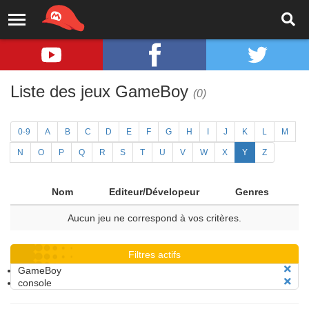
Liste des jeux GameBoy
(0)
0-9
A
B
C
D
E
F
G
H
I
J
K
L
M
N
O
P
Q
R
S
T
U
V
W
X
Y
Z
Nom
Editeur/Dévelopeur
Genres
Aucun jeu ne correspond à vos critères.
Filtres actifs
GameBoy
console