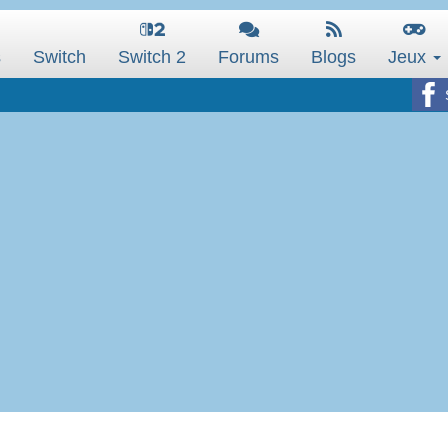
s
Switch
Switch 2
Forums
Blogs
Jeux