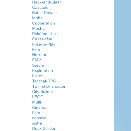
Hack-and-Slash
Cascade
Battle Royale
Moba
Coopération
Mecha
Pokémon-Like
Casse-tête
Free-to-Play
Film
Horreur
FMV
Survie
Exploration
Livres
Tactical-RPG
Twin-stick shooter
City Builder
LEGO
Multi
Cinéma
Film
console
Autre
Deck Builder