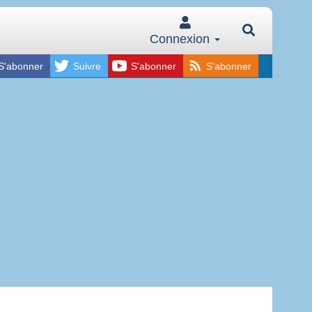
Connexion
S'abonner
Suivre
S'abonner
S'abonner