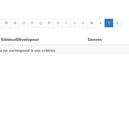
M
N
O
P
Q
R
S
T
U
V
W
X
Y
Z
Editeur/Dévelopeur
Genres
u ne correspond à vos critères.