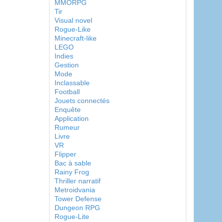
MMORPG
Tir
Visual novel
Rogue-Like
Minecraft-like
LEGO
Indies
Gestion
Mode
Inclassable
Football
Jouets connectés
Enquête
Application
Rumeur
Livre
VR
Flipper
Bac à sable
Rainy Frog
Thriller narratif
Metroidvania
Tower Defense
Dungeon RPG
Rogue-Lite