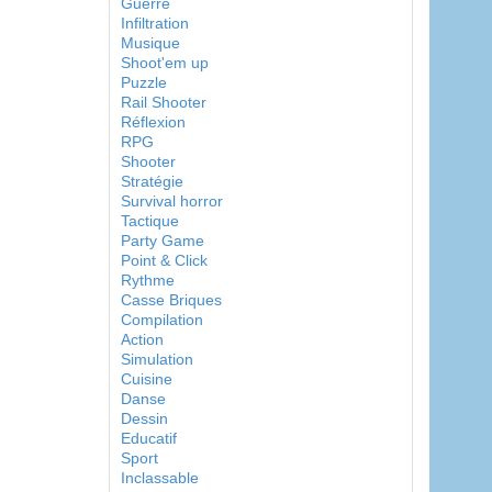
Guerre
Infiltration
Musique
Shoot'em up
Puzzle
Rail Shooter
Réflexion
RPG
Shooter
Stratégie
Survival horror
Tactique
Party Game
Point & Click
Rythme
Casse Briques
Compilation
Action
Simulation
Cuisine
Danse
Dessin
Educatif
Sport
Inclassable