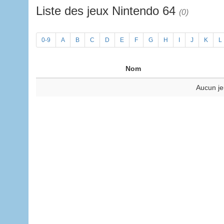
Liste des jeux Nintendo 64
(0)
0-9
A
B
C
D
E
F
G
H
I
J
K
L
Nom
Aucun je