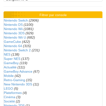
Filtrer par console
Nintendo Switch
(2906)
Nintendo DS
(1100)
Nintendo Wii
(1081)
Nintendo 3DS
(929)
Nintendo Wii U
(682)
GameCube
(422)
Nintendo 64
(315)
Nintendo Switch 2
(231)
NES
(138)
Super NES
(137)
GameBoy
(119)
Actualité
(111)
GameBoy Advance
(67)
Mobile
(42)
Retro-Gaming
(15)
New Nintendo 3DS
(11)
LEGO
(5)
Plateformes
(4)
Cinéma
(3)
Société
(2)
Nintendo 2DS
(1)