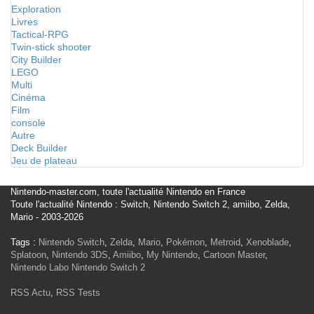
Exploration
Livres
Tactical-RPG
Twin-stick shooter
City Builder
LEGO
Multi
Cinéma
Film
console
Autre
Deck Builder
Jeu de plateau
Nintendo-master.com, toute l'actualité Nintendo en France
Toute l'actualité Nintendo : Switch, Nintendo Switch 2, amiibo, Zelda,
Mario - 2003-2026
Tags :
Nintendo Switch
,
Zelda
,
Mario
,
Pokémon
,
Metroid
,
Xenoblade
,
Splatoon
,
Nintendo 3DS
,
Amiibo
,
My Nintendo
,
Cartoon Master
,
Nintendo Labo
Nintendo Switch 2
RSS Actu
,
RSS Tests