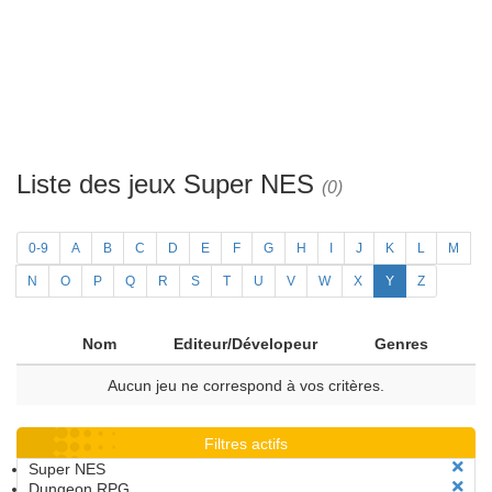
Liste des jeux Super NES
(0)
0-9
A
B
C
D
E
F
G
H
I
J
K
L
M
N
O
P
Q
R
S
T
U
V
W
X
Y
Z
Nom
Editeur/Dévelopeur
Genres
Aucun jeu ne correspond à vos critères.
Filtres actifs
Super NES
Dungeon RPG