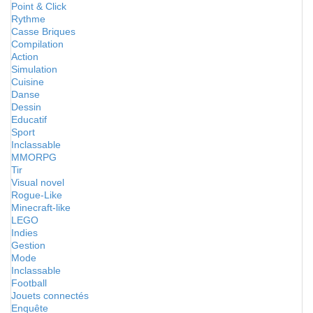
Point & Click
Rythme
Casse Briques
Compilation
Action
Simulation
Cuisine
Danse
Dessin
Educatif
Sport
Inclassable
MMORPG
Tir
Visual novel
Rogue-Like
Minecraft-like
LEGO
Indies
Gestion
Mode
Inclassable
Football
Jouets connectés
Enquête