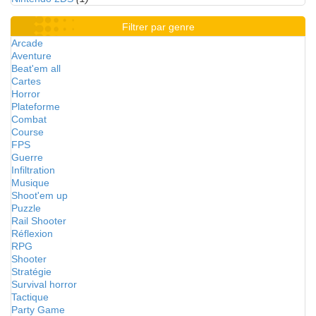
Filtrer par genre
Arcade
Aventure
Beat'em all
Cartes
Horror
Plateforme
Combat
Course
FPS
Guerre
Infiltration
Musique
Shoot'em up
Puzzle
Rail Shooter
Réflexion
RPG
Shooter
Stratégie
Survival horror
Tactique
Party Game