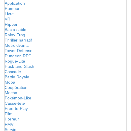
Application
Rumeur
Livre
VR
Flipper
Bac à sable
Rainy Frog
Thriller narratif
Metroidvania
Tower Defense
Dungeon RPG
Rogue-Lite
Hack-and-Slash
Cascade
Battle Royale
Moba
Coopération
Mecha
Pokémon-Like
Casse-tête
Free-to-Play
Film
Horreur
FMV
Survie