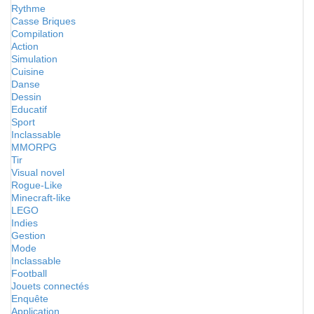
Rythme
Casse Briques
Compilation
Action
Simulation
Cuisine
Danse
Dessin
Educatif
Sport
Inclassable
MMORPG
Tir
Visual novel
Rogue-Like
Minecraft-like
LEGO
Indies
Gestion
Mode
Inclassable
Football
Jouets connectés
Enquête
Application