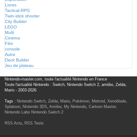
Livres
Tactical-RPG
Twin-stick shooter
City Builder
LEGO
Multi
Cinéma
Film
console
Autre
Deck Builder
Jeu de plateau
Nintendo-master.com, toute l'actualité Nintendo en France
Toute l'actualité Nintendo : Switch, Nintendo Switch 2, amiibo, Zelda,
Mario - 2003-2026
Tags :
Nintendo Switch
,
Zelda
,
Mario
,
Pokémon
,
Metroid
,
Xenoblade
,
Splatoon
,
Nintendo 3DS
,
Amiibo
,
My Nintendo
,
Cartoon Master
,
Nintendo Labo
Nintendo Switch 2
RSS Actu
,
RSS Tests