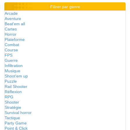
Filtrer par genre
Arcade
Aventure
Beat'em all
Cartes
Horror
Plateforme
Combat
Course
FPS
Guerre
Infiltration
Musique
Shoot'em up
Puzzle
Rail Shooter
Réflexion
RPG
Shooter
Stratégie
Survival horror
Tactique
Party Game
Point & Click