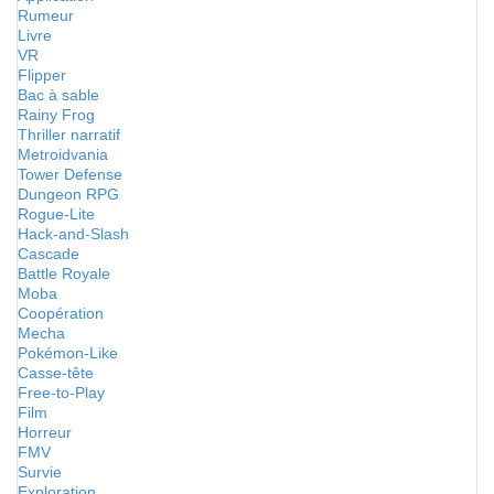
Rumeur
Livre
VR
Flipper
Bac à sable
Rainy Frog
Thriller narratif
Metroidvania
Tower Defense
Dungeon RPG
Rogue-Lite
Hack-and-Slash
Cascade
Battle Royale
Moba
Coopération
Mecha
Pokémon-Like
Casse-tête
Free-to-Play
Film
Horreur
FMV
Survie
Exploration