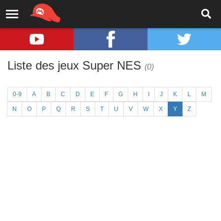
Liste des jeux Super NES
(0)
0-9
A
B
C
D
E
F
G
H
I
J
K
L
M
N
O
P
Q
R
S
T
U
V
W
X
Y
Z