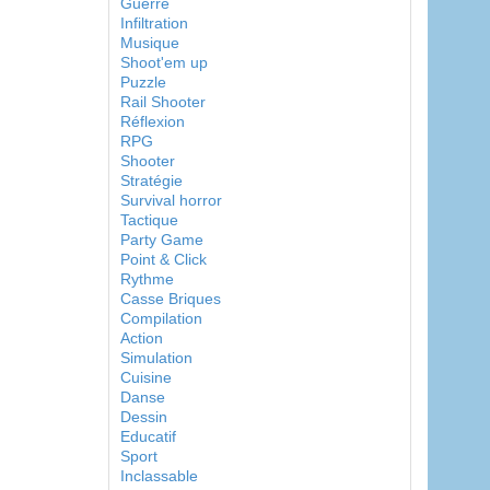
Guerre
Infiltration
Musique
Shoot'em up
Puzzle
Rail Shooter
Réflexion
RPG
Shooter
Stratégie
Survival horror
Tactique
Party Game
Point & Click
Rythme
Casse Briques
Compilation
Action
Simulation
Cuisine
Danse
Dessin
Educatif
Sport
Inclassable