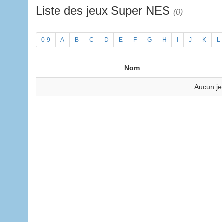
Liste des jeux Super NES
(0)
0-9
A
B
C
D
E
F
G
H
I
J
K
L
Nom
Aucun je