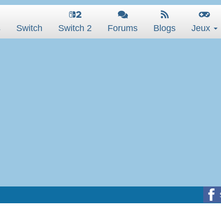
s
Switch
Switch 2
Forums
Blogs
Jeux