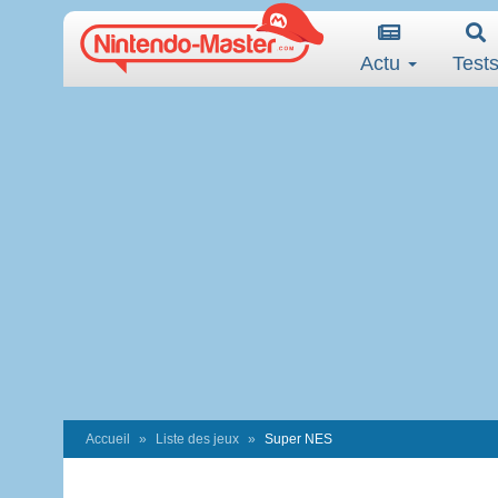
Actu
Test
Accueil
Liste des jeux
Super NES