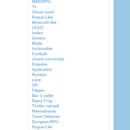
MMORPG
Tir
Visual novel
Rogue-Like
Minecraft-like
LEGO
Indies
Gestion
Mode
Inclassable
Football
Jouets connectés
Enquête
Application
Rumeur
Livre
VR
Flipper
Bac à sable
Rainy Frog
Thriller narratif
Metroidvania
Tower Defense
Dungeon RPG
Rogue-Lite