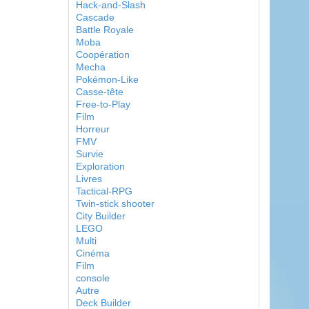
Hack-and-Slash
Cascade
Battle Royale
Moba
Coopération
Mecha
Pokémon-Like
Casse-tête
Free-to-Play
Film
Horreur
FMV
Survie
Exploration
Livres
Tactical-RPG
Twin-stick shooter
City Builder
LEGO
Multi
Cinéma
Film
console
Autre
Deck Builder