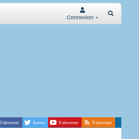
Connexion
S'abonner
Suivre
S'abonner
S'abonner