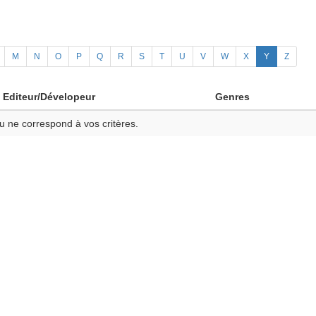
M
N
O
P
Q
R
S
T
U
V
W
X
Y
Z
Editeur/Dévelopeur
Genres
u ne correspond à vos critères.