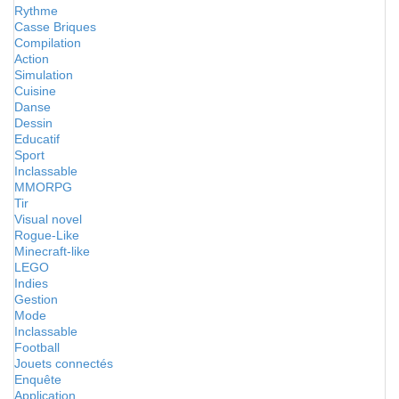
Rythme
Casse Briques
Compilation
Action
Simulation
Cuisine
Danse
Dessin
Educatif
Sport
Inclassable
MMORPG
Tir
Visual novel
Rogue-Like
Minecraft-like
LEGO
Indies
Gestion
Mode
Inclassable
Football
Jouets connectés
Enquête
Application