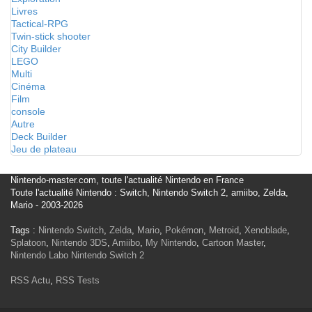
Livres
Tactical-RPG
Twin-stick shooter
City Builder
LEGO
Multi
Cinéma
Film
console
Autre
Deck Builder
Jeu de plateau
Nintendo-master.com, toute l'actualité Nintendo en France
Toute l'actualité Nintendo : Switch, Nintendo Switch 2, amiibo, Zelda,
Mario - 2003-2026
Tags :
Nintendo Switch
,
Zelda
,
Mario
,
Pokémon
,
Metroid
,
Xenoblade
,
Splatoon
,
Nintendo 3DS
,
Amiibo
,
My Nintendo
,
Cartoon Master
,
Nintendo Labo
Nintendo Switch 2
RSS Actu
,
RSS Tests