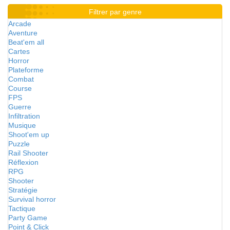
Filtrer par genre
Arcade
Aventure
Beat'em all
Cartes
Horror
Plateforme
Combat
Course
FPS
Guerre
Infiltration
Musique
Shoot'em up
Puzzle
Rail Shooter
Réflexion
RPG
Shooter
Stratégie
Survival horror
Tactique
Party Game
Point & Click