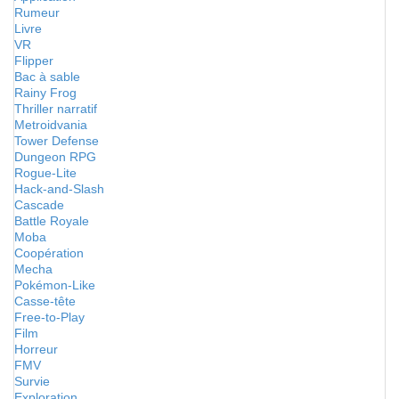
Rumeur
Livre
VR
Flipper
Bac à sable
Rainy Frog
Thriller narratif
Metroidvania
Tower Defense
Dungeon RPG
Rogue-Lite
Hack-and-Slash
Cascade
Battle Royale
Moba
Coopération
Mecha
Pokémon-Like
Casse-tête
Free-to-Play
Film
Horreur
FMV
Survie
Exploration