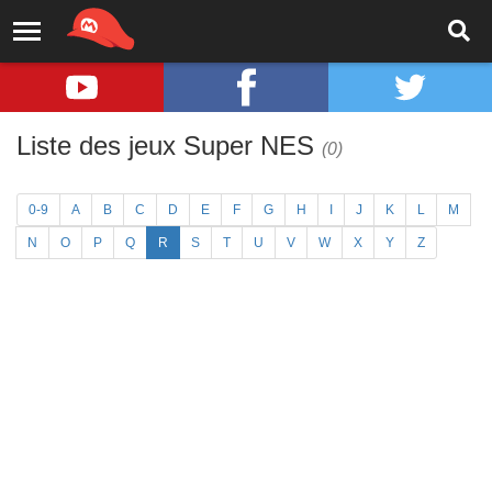
Liste des jeux Super NES
(0)
0-9
A
B
C
D
E
F
G
H
I
J
K
L
M
N
O
P
Q
R
S
T
U
V
W
X
Y
Z