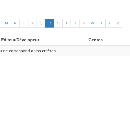
M
N
O
P
Q
R
S
T
U
V
W
X
Y
Z
Editeur/Dévelopeur
Genres
u ne correspond à vos critères.