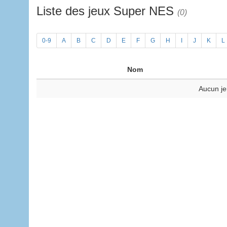
Liste des jeux Super NES
(0)
0-9
A
B
C
D
E
F
G
H
I
J
K
L
Nom
Aucun je