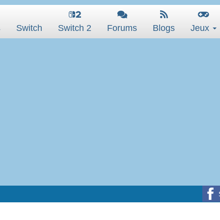
s
Switch
Switch 2
Forums
Blogs
Jeux