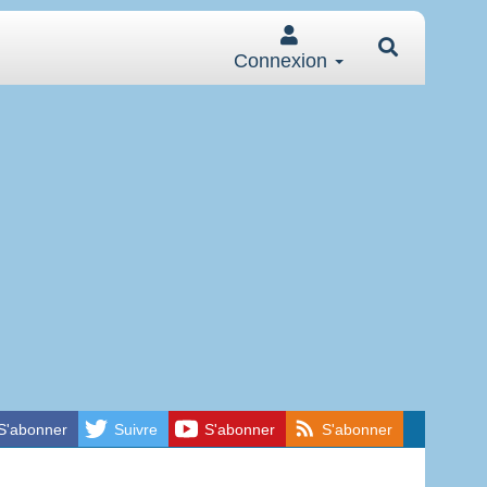
Connexion
S'abonner
Suivre
S'abonner
S'abonner