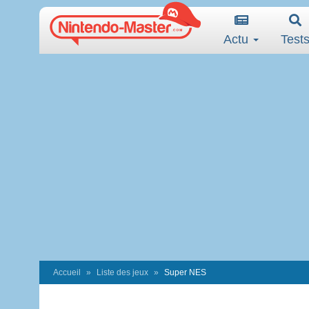
Actu
Test
Accueil
Liste des jeux
Super NES