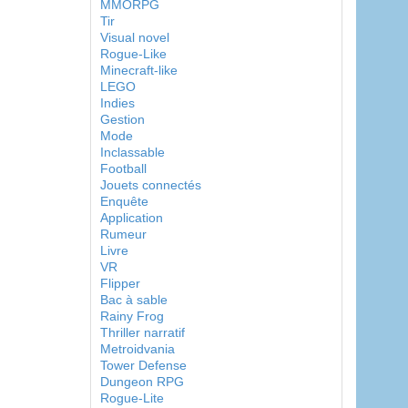
MMORPG
Tir
Visual novel
Rogue-Like
Minecraft-like
LEGO
Indies
Gestion
Mode
Inclassable
Football
Jouets connectés
Enquête
Application
Rumeur
Livre
VR
Flipper
Bac à sable
Rainy Frog
Thriller narratif
Metroidvania
Tower Defense
Dungeon RPG
Rogue-Lite