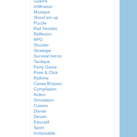
Guerre
Infiltration
Musique
Shoot'em up
Puzzle
Rail Shooter
Réflexion
RPG
Shooter
Stratégie
Survival horror
Tactique
Party Game
Point & Click
Rythme
Casse Briques
Compilation
Action
Simulation
Cuisine
Danse
Dessin
Educatif
Sport
Inclassable