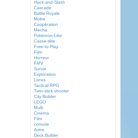
Hack-and-Slash
Cascade
Battle Royale
Moba
Coopération
Mecha
Pokémon-Like
Casse-tête
Free-to-Play
Film
Horreur
FMV
Survie
Exploration
Livres
Tactical-RPG
Twin-stick shooter
City Builder
LEGO
Multi
Cinéma
Film
console
Autre
Deck Builder